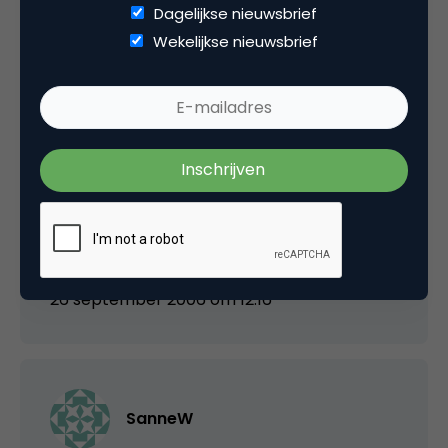
Leuk verschijnsel dat er nu zoveel mensen aan
Dagelijkse nieuwsbrief
het ‘meten’ zijn hoe populair ze onderling
Wekelijkse nieuwsbrief
zijn…… Niemand vraagt zich af wat we er
werkelijk aan hebben, vele honderden uren
arbeids productiviteit verloren? Of is dit pure
winst? Wie zal het zeggen?
Maar ik ga donderdag zeker even kijken, heb
daarnaast veel ander werk te doen, dus 3
dagen is voor mij niet weggelegd.
26 september 2006 om 12:16
SanneW