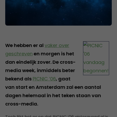
We hebben er al
vaker over
geschreven
en morgen is het
dan eindelijk zover. De cross-
media week, inmiddels beter
bekend als
PICNIC ‘06
, gaat
van start en Amsterdam zal een aantal
dagen helemaal in het teken staan van
cross-media.
Toch lijkt het er op dat PICNIC ‘06 gisteravond al is