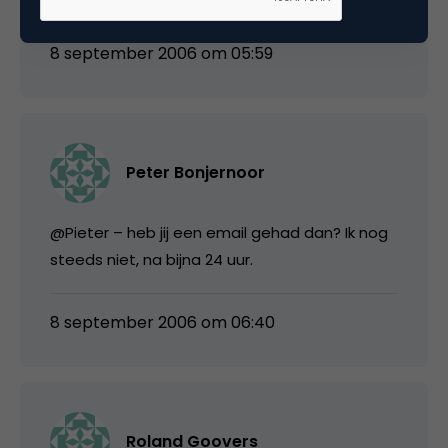
8 september 2006 om 05:59
Peter Bonjernoor
@Pieter – heb jij een email gehad dan? Ik nog
steeds niet, na bijna 24 uur.
8 september 2006 om 06:40
Roland Goovers