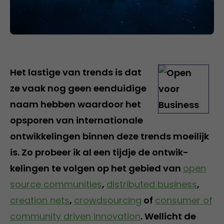
Het lastige van trends is dat
ze vaak nog geen eenduidige
naam hebben waardoor het
opsporen van internationale
ontwikkelingen binnen deze trends moeilijk
is. Zo probeer ik al een tijdje de ontwik-
kelingen te volgen op het gebied van
open
source communities
,
distributed business
,
creation nets
,
crowdsourcing
of
consumer of
community driven innovation
. Wellicht de