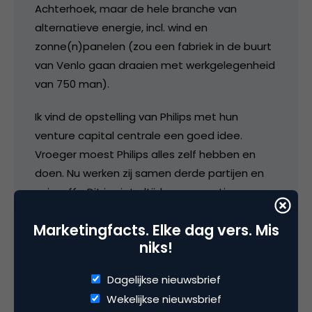
Achterhoek, maar de hele branche van
alternatieve energie, incl. wind en
zonne(n)panelen (zou een fabriek in de buurt
van Venlo gaan draaien met werkgelegenheid
van 750 man).
Ik vind de opstelling van Philips met hun
venture capital centrale een goed idee.
Vroeger moest Philips alles zelf hebben en
doen. Nu werken zij samen derde partijen en
spin-offs. Dit is niet altijd een garantie voor
succes, maar wel voor een spreiding van
Marketingfacts. Elke dag vers. Mis
kennis, innovatie en geld. (Dit is geen
niks!
onderdeel van een verkiezingsprogramma!).
Dagelijkse nieuwsbrief
26 augustus 2006 om 08:20
Wekelijkse nieuwsbrief