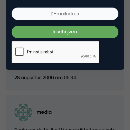
media
Helder Menno, ik zal in het vervolg de term
open source innovatie
gebruiken. Ga zeker
ook het HBR-artikel lezen, dank voor de tip!
28 augustus 2006 om 06:34
media
Dank voor de tip Bas! Maar als ik het goed heb