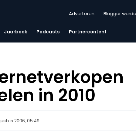
Adverteren
Blogger word
Jaarboek
Podcasts
Partnercontent
nternetverkopen
len in 2010
ustus 2006, 05:49