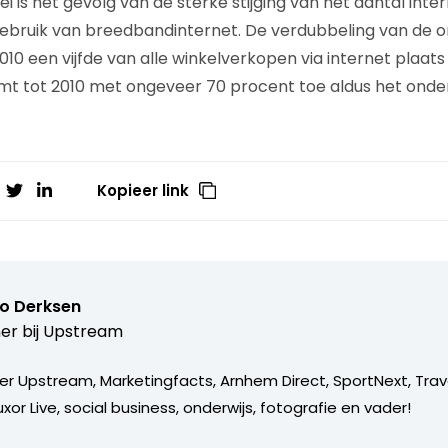
 is het gevolg van de sterke stijging van het aantal inte
bruik van breedbandinternet. De verdubbeling van de 
10 een vijfde van alle winkelverkopen via internet plaats 
mt tot 2010 met ongeveer 70 procent toe aldus het onde
Kopieer link
o Derksen
er bij
Upstream
er Upstream, Marketingfacts, Arnhem Direct, SportNext, Trav
xor Live, social business, onderwijs, fotografie en vader!