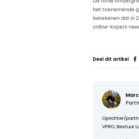
De forse omzetgroei
het toenemende ge
betekenen dat in 20
online-kopers nee
Deel dit artikel
Marc
Partn
Oprichter/partn
VPRO, Bestuur Lu