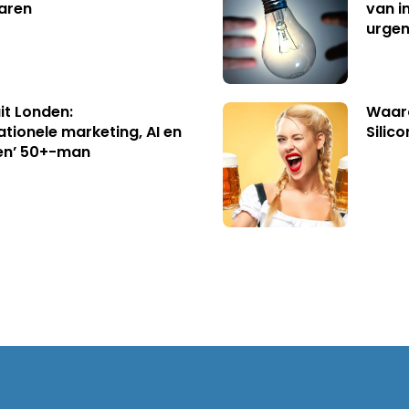
aren
van i
urgen
uit Londen:
Waaro
ationele marketing, AI en
Silico
en’ 50+-man