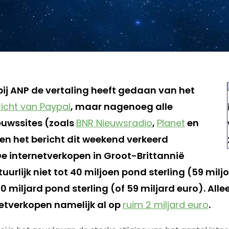
 bij ANP de vertaling heeft gedaan van het
richt van Paypal
, maar nagenoeg alle
uwssites (zoals
BNR Nieuwsradio
,
Planet
en
en het bericht dit weekend verkeerd
 internetverkopen in Groot-Brittannië
urlijk niet tot 40 miljoen pond sterling (59 milj
0 miljard pond sterling (of 59 miljard euro). All
netverkopen namelijk al op
ruim 2 miljard euro
.