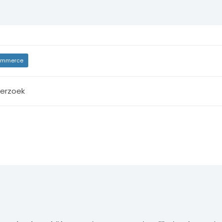
mmerce
erzoek