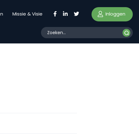
Inloggen
en
Missie & Visie