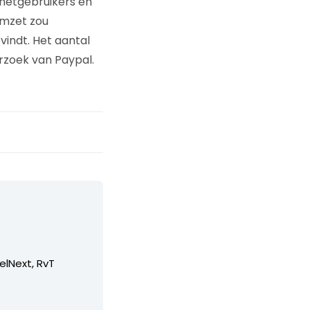
rnetgebruikers en
omzet zou
vindt. Het aantal
rzoek van Paypal.
elNext, RvT