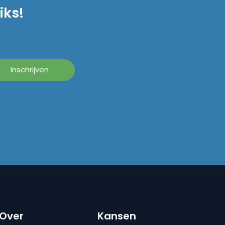
iks!
Over
Kansen