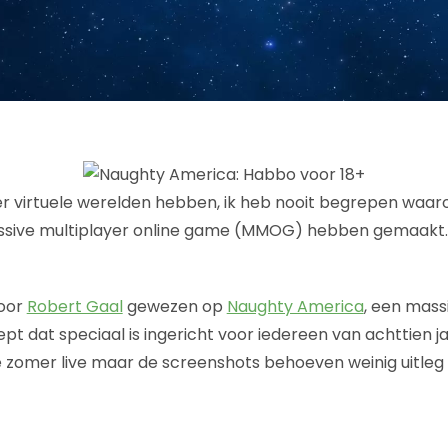
er virtuele werelden hebben, ik heb nooit begrepen waa
sive multiplayer online game (MMOG) hebben gemaakt.
door
Robert Gaal
gewezen op
Naughty America
, een mass
pt dat speciaal is ingericht voor iedereen van achttien j
zomer live maar de screenshots behoeven weinig uitleg 