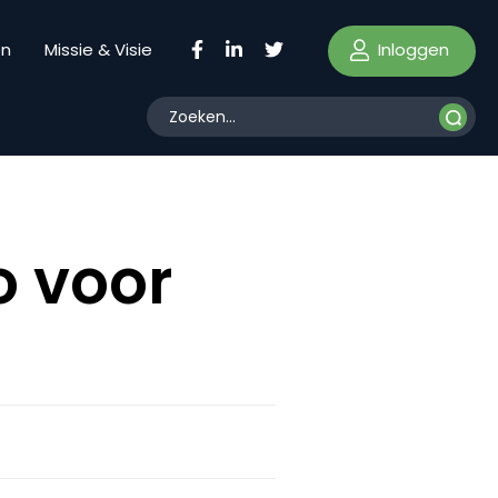
Inloggen
en
Missie & Visie
 voor