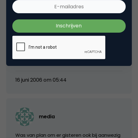
Ook mijn complimenten aan DutchBlend voor
de goede organisatie en het waardevolle
congres.
2 Zaken die ik nog graag terug had zien komen
zijn Wiki(pedia) en thuiszorg apparatuur. Maar
wellicht voor de volgende keer, want wat mij
betreft is het voor herhaling vatbaar.
16 juni 2006 om 05:44
media
Was van plan om er gisteren ook bij aanwezig