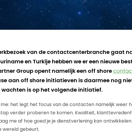
rkbezoek van de contactcenterbranche gaat naa
 Suriname en Turkije hebben we er een nieuwe bes
rtner Group opent namelijk een off shore
contac
use aan off shore initiatieven is daarmee nog niet
wachten is op het volgende initiatief.
me: het legt het focus van de contacten namelijk weer 
 stap verder proberen te komen. Kwaliteit, klanttevreden
raag me af hoe goed je je dienstverlening kan ontwikkelen
e wereld gebeurt.