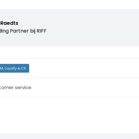
 Raedts
ing Partner bij
RIFF
M, Loyalty & CX
tomer service