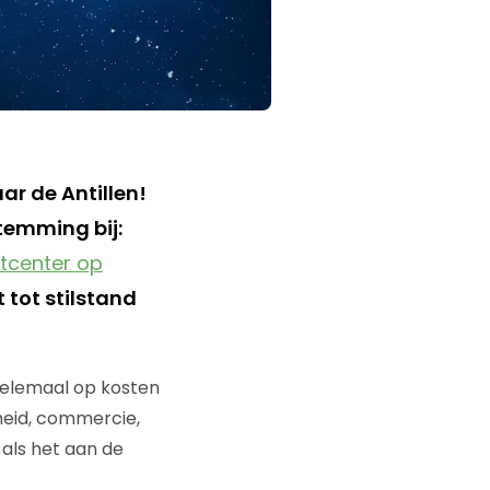
r de Antillen!
temming bij:
tcenter op
 tot stilstand
helemaal op kosten
heid, commercie,
 als het aan de