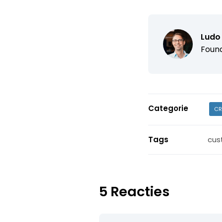
Ludo
Found
Categorie
CR
Tags
cus
5 Reacties