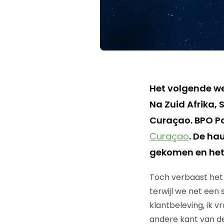
Het volgende we
Na Zuid Afrika,
Curaçao. BPO Pa
Curaçao
. De ha
gekomen en het 
Toch verbaast het 
terwijl we net een
klantbeleving, ik v
andere kant van d