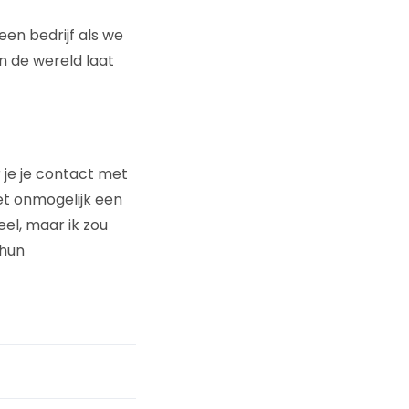
en bedrijf als we
an de wereld laat
r je je contact met
et onmogelijk een
neel, maar ik zou
 hun