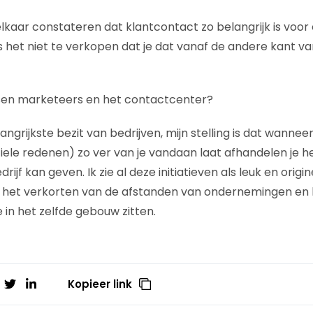
aar constateren dat klantcontact zo belangrijk is voor e
is het niet te verkopen dat je dat vanaf de andere kant v
sen marketeers en het contactcenter?
langrijkste bezit van bedrijven, mijn stelling is dat wannee
iele redenen) zo ver van je vandaan laat afhandelen je h
edrijf kan geven. Ik zie al deze initiatieven als leuk en origi
in het verkorten van de afstanden van ondernemingen en
 in het zelfde gebouw zitten.
Kopieer link