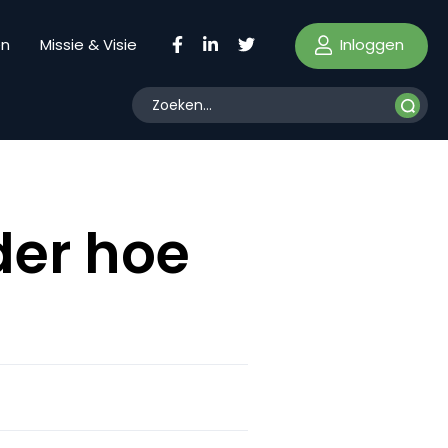
Inloggen
en
Missie & Visie
der hoe