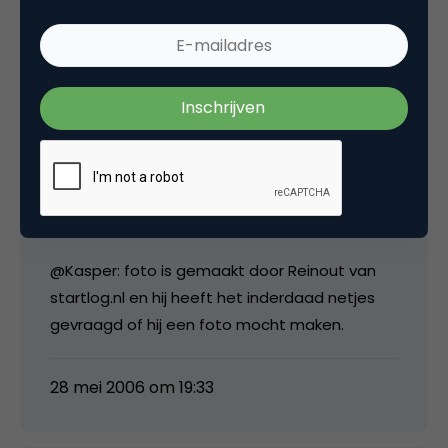
28 mei 2006 om 19:30
media
@Antoinette: heb inmiddels begrepen dat het
gaat om een actie van CCCP.
@Kasper: foto is gemaakt door Reinout van
startlog.nl en hij heeft het inderdaad netjes
gevraagd of hij een foto mocht maken.
28 mei 2006 om 19:33