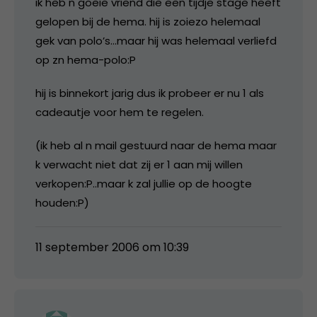
ik heb n goeie vriend die een tijdje stage heeft
gelopen bij de hema. hij is zoiezo helemaal
gek van polo’s…maar hij was helemaal verliefd
op zn hema-polo:P
hij is binnekort jarig dus ik probeer er nu 1 als
cadeautje voor hem te regelen.
(ik heb al n mail gestuurd naar de hema maar
k verwacht niet dat zij er 1 aan mij willen
verkopen:P..maar k zal jullie op de hoogte
houden:P)
11 september 2006 om 10:39