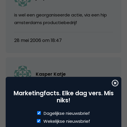
is wel een georganiseerde actie, via een hip
amsterdams productiebedrijf
28 mei 2006 om 18:47
Kasper Katje
Wat ik me afvraag wie daar zo ongegeneerd
Marketingfacts. Elke dag vers. Mis
heeft staan fotograveren of was er vooraf
niks!
toestemming gevraagd en nipt ze quasi-
Dagelijkse nieuwsbrief
nochalant aan haar kopje koffie?
Wekelijkse nieuwsbrief