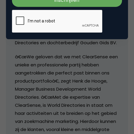
marketing specialist ClearSense B.V.
overneemt. Door de overname van het in
Amsterdam gevestigde bedrijf combineert
World Directories de dienstverlening van
ClearSense met de kracht van World
Directories en dochterbedrijf Gouden Gids BV.
â€œWe geloven dat we met ClearSense een
unieke en professionele partij hebben
aangetrokken die perfect past binnen ons
productportfolioâ€, zegt Henk de Hooge,
Manager Business Development World
Directories. â€œMet de expertise van
ClearSense, is World Directories in staat om
haar activiteiten uit te breiden op het gebied
van zoekmachine marketing. Hierdoor kunnen
zij de klanten, vooral kleine en middelgrote