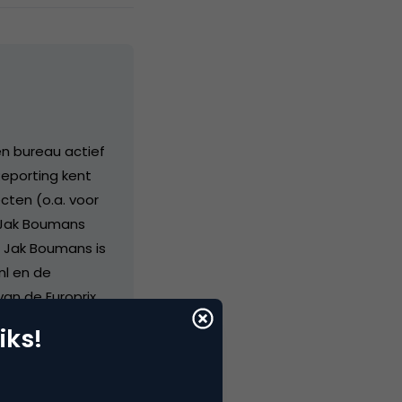
en bureau actief
Reporting kent
cten (o.a. voor
. Jak Boumans
. Jak Boumans is
nl en de
an de Europrix
tevens
iks!
rt nationaal en
evert ook
or the European