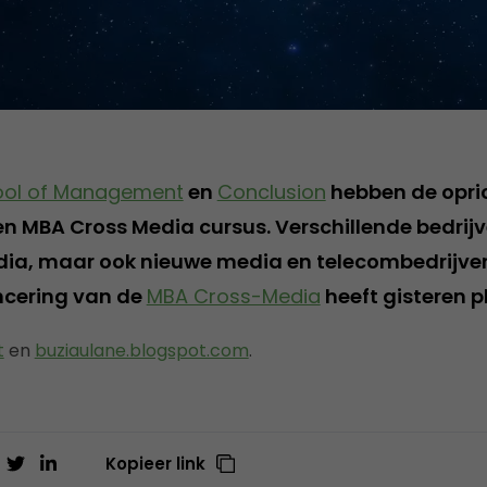
ool of Management
en
Conclusion
hebben de opri
 MBA Cross Media cursus. Verschillende bedrijv
dia, maar ook nieuwe media en telecombedrijven
ncering van de
MBA Cross-Media
heeft gisteren 
t
en
buziaulane.blogspot.com
.
Kopieer link