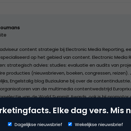
Boumans
ite
adviseur content strategie bij Electronic Media Reporting, e
especialiseerd op het gebied van content. Electronic Media 
n: strategisch advies: studies: evaluatie en audits van proje
taire producties (nieuwsbrieven, boeken, congressen, reizen)
jks, Engelstalig blog Buziaulane bij over de contentindustrie
organisatoren van de multimedia contentwedstrijd Europrix.
rselectie van de World Summit Awards. ook is hij promotor v
d, een multimedia wedstrijd voor jonge producenten. Hij is 
ketingfacts. Elke dag vers. Mis n
de European Academy of Digital Media. Jak Boumans publicee
Hij publiceerde in 1986 het
Online Handboek
(Spectrum). Hij l
Dagelijkse nieuwsbrief
Wekelijkse nieuwsbrief
akstudies zoals
E-Content, Technologies and Perspectives f