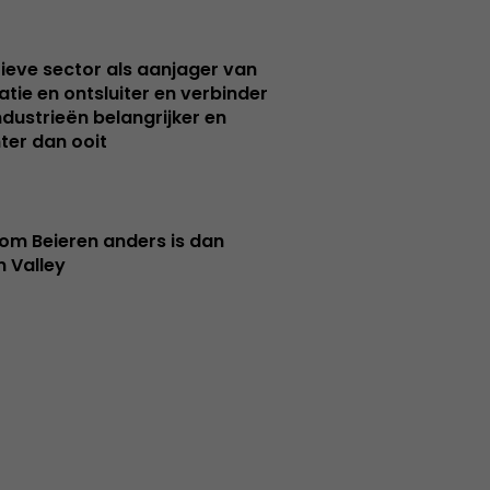
ieve sector als aanjager van
atie en ontsluiter en verbinder
ndustrieën belangrijker en
ter dan ooit
m Beieren anders is dan
n Valley