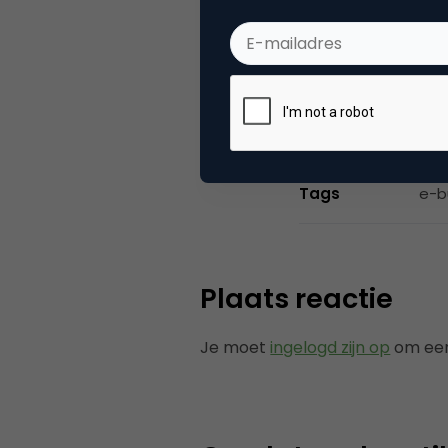
Market
(2004).
Categorie
Co
Tags
e-b
Plaats reactie
Je moet
ingelogd zijn op
om een