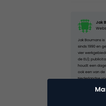
Jak 
Webs
Jak Boumans is 
sinds 1990 en g
vier werkgebiede
de EU); publici
houdt een dageli
ook een van de 
Nederlandse voo
Top Talent Awar
Mar
secretaris van 
internationaal. 
bijdragen aan v