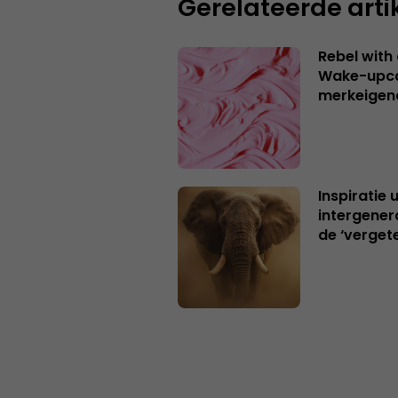
Gerelateerde arti
Rebel with
Wake-upca
merkeigen
Inspiratie 
intergener
de ‘verget