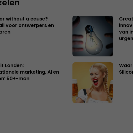
kelen
 or without a cause?
Creat
ll voor ontwerpers en
innov
aren
van i
urgen
uit Londen:
Waaro
ationele marketing, AI en
Silico
en’ 50+-man