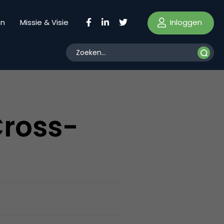
Inloggen
en
Missie & Visie
Cross-