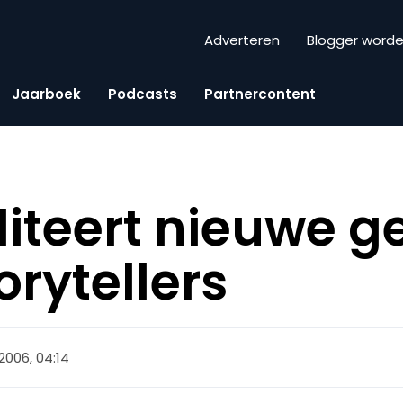
Adverteren
Blogger word
Jaarboek
Podcasts
Partnercontent
liteert nieuwe g
orytellers
2006, 04:14