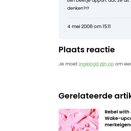
Een beetje appart dat ze dit
denken?!?
4 mei 2006 om 15:11
Plaats reactie
Je moet
ingelogd zijn op
om een
Gerelateerde arti
Rebel with
Wake-upca
merkeigen