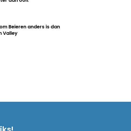
ter dan ooit
m Beieren anders is dan
n Valley
iks!