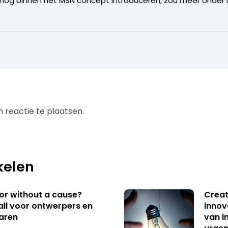
 nog binnen het MSN concept introduceren, zou meer onder L
 reactie te plaatsen.
kelen
 or without a cause?
Creat
ll voor ontwerpers en
innov
aren
van i