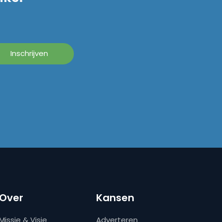
Over
Kansen
Missie & Visie
Adverteren