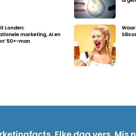
urgen
uit Londen:
Waaro
ationele marketing, AI en
Silico
en’ 50+-man
ketingfacts. Elke dag vers. Mis n