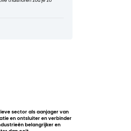
ive thuishoren zou je zo
ieve sector als aanjager van
atie en ontsluiter en verbinder
ndustrieën belangrijker en