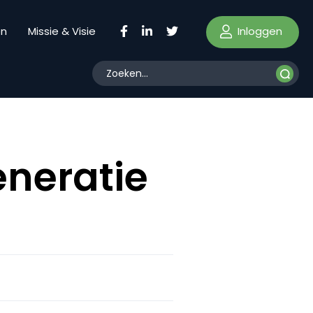
Inloggen
en
Missie & Visie
eneratie