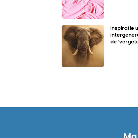
Inspiratie 
intergener
de ‘verget
Mar