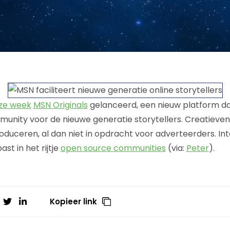
ze week
MSN Originals
gelanceerd, een nieuw platform da
munity voor de nieuwe generatie storytellers. Creatieven 
roduceren, al dan niet in opdracht voor adverteerders. I
st in het rijtje
open source communities
(via:
Peter
).
Kopieer link