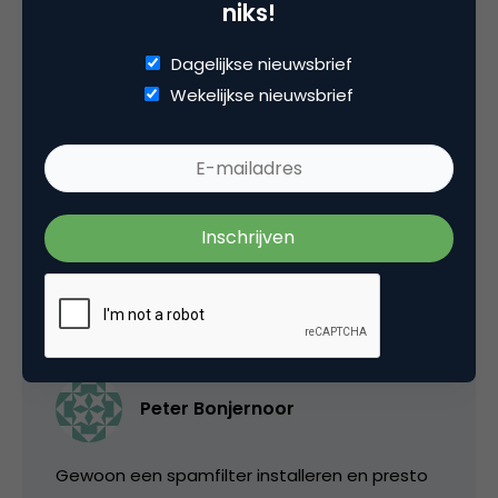
niks!
Dagelijkse nieuwsbrief
Wekelijkse nieuwsbrief
media
Met het afhandelen van hun dagelijkse email
😉
11 november 2005 om 09:36
Peter Bonjernoor
Gewoon een spamfilter installeren en presto