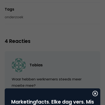
Tags
onderzoek
4 Reacties
Tobias
Waar hebben werknemers steeds meer
moeite mee?
11 november 2005 om 09:34
Marketingfacts. Elke dag vers. Mis