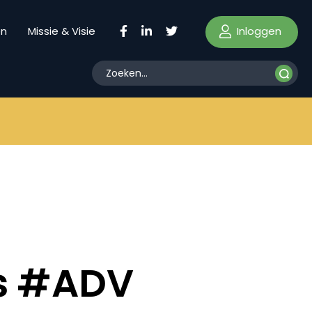
Inloggen
en
Missie & Visie
s #ADV