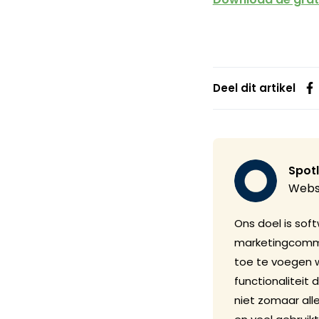
Deel dit artikel
Spotl
Webs
Ons doel is sof
marketingcommu
toe te voegen w
functionaliteit
niet zomaar all