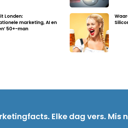
uit Londen:
Waaro
ationele marketing, AI en
Silico
en’ 50+-man
ketingfacts. Elke dag vers. Mis n