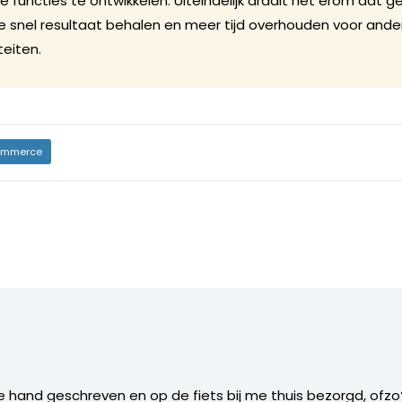
e functies te ontwikkelen. Uiteindelijk draait het erom dat g
e snel resultaat behalen en meer tijd overhouden voor ande
teiten.
mmerce
hand geschreven en op de fiets bij me thuis bezorgd, ofzo?