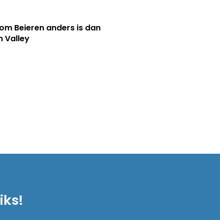
m Beieren anders is dan
n Valley
iks!