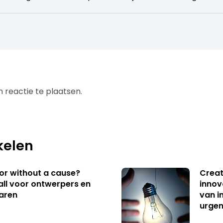
 reactie te plaatsen.
kelen
 or without a cause?
Creat
ll voor ontwerpers en
innov
aren
van i
urgen