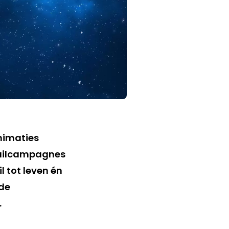
nimaties
mailcampagnes
 tot leven én
nde
.