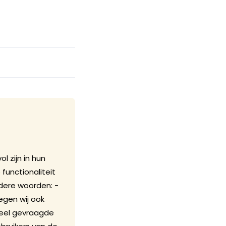
 zijn in hun
unctionaliteit
dere woorden: ­
egen wij ook
 veel gevraagde