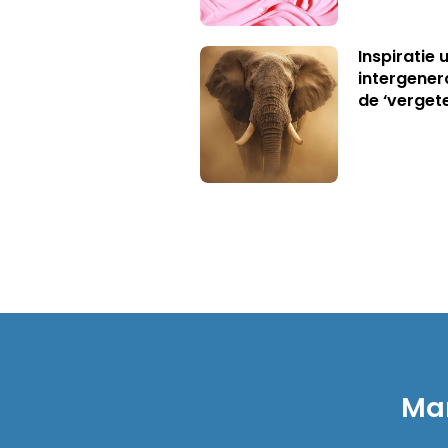
Inspiratie 
intergener
de ‘verget
Mar