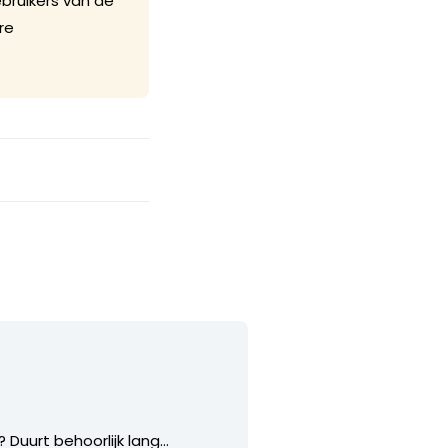
ebruikers van de
re
 Duurt behoorlijk lang…