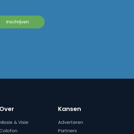
Over
Kansen
Missie & Visie
Adverteren
Colofon
Partners