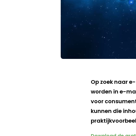
Op zoek naar e-
worden in e-mai
voor consumente
kunnen die inho
praktijkvoorbeel
Download de grat