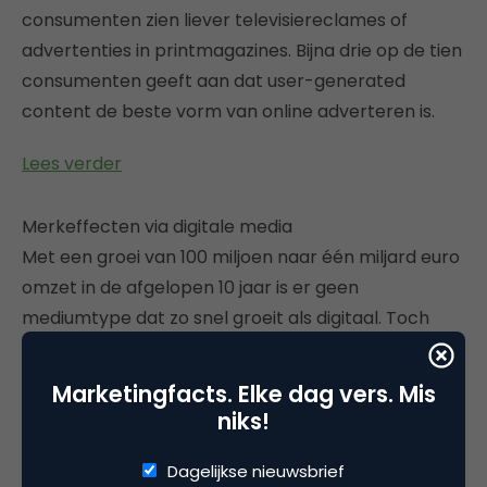
consumenten zien liever televisiereclames of
advertenties in printmagazines. Bijna drie op de tien
consumenten geeft aan dat user-generated
content de beste vorm van online adverteren is.
Lees verder
Merkeffecten via digitale media
Met een groei van 100 miljoen naar één miljard euro
omzet in de afgelopen 10 jaar is er geen
mediumtype dat zo snel groeit als digitaal. Toch
wordt deze jaarlijkse groei bedreigd door een
toenemende kloof tussen adverteerders en digitale
Marketingfacts. Elke dag vers. Mis
publishers. Dit is met name zichtbaar in de rol die
niks!
digitale marketing speelt bij het bouwen van een
merk. Er is een duidelijke toename te zien in
Dagelijkse nieuwsbrief