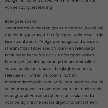
Google en het hoe en wat van het online zoeken
van een zorgverzekering.
Boer goes social!
“Waarom zou ik moeten gaan twitteren?”, wordt mij
regelmatig gevraagd. De afgelopen weken was mijn
ludieke antwoord: “Volg op zondagavond eens de
stream #bzv (Boer zoekt Vrouw) en televisie zal
nooit meer hetzelfde zijn.” De afgelopen weken
hebben wij (vaak ongevraagd) kunnen ‘smullen’
van de perikelen rondom dit kijkcijferkanon op
televisie en Twitter. De boer is ‘hot’ en
marktonderzoeksbureau AgriDirect heeft de koe bij
de hoorns gevat. In november werd het onderzoek
naar gebruik van smartphones en social media
door de agrarische sector afgerond. Om tot een