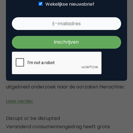
bestedingen op het gebied van performance. De
Wekelijkse nieuwsbrief
bestedingen gericht op branding van merken, zoals
naamsbekendheid of imago, blijven echter ver
achter. Adverteerders raken de weg kwijt in het
digitale ecosysteem en uitgevers, reclame- en
mediabureaus weten adverteerders hier
onvoldoende in te sturen en transparantie te
bieden. Het grote potentieel van digitale media
wordt door marketeers nog onvoldoende benut.
IAB Nederland deed een verkennend, maar tevens
uitgebreid onderzoek naar de oorzaken hierachter.
Lees verder
Disrupt or be disrupted
Veranderd consumentengedrag heeft grote