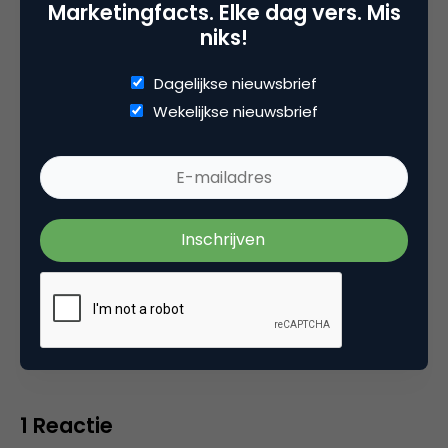
Marketingfacts. Elke dag vers. Mis
Bestuur Luxor Live, social business, onderwijs,
niks!
fotografie en vader!
Dagelijkse nieuwsbrief
Wekelijkse nieuwsbrief
Categorie
Media
Tags
bloggen
,
social media marketing
1 Reactie