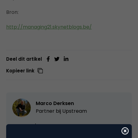
Bron:
http://managing21.skynetblogs.be/
Deel dit artikel
Kopieer link
Marco Derksen
Partner bij
Upstream
Oprichter/partner Upstream, Marketingfacts,
Arnhem Direct, SportNext, TravelNext, RvT VPRO,