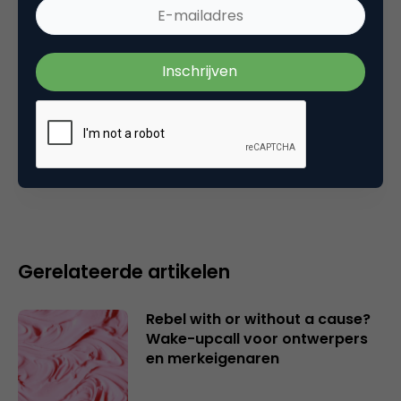
onderzoek
Plaats reactie
Je moet
ingelogd zijn op
om een reactie te
plaatsen.
Gerelateerde artikelen
Rebel with or without a cause?
Wake-upcall voor ontwerpers
en merkeigenaren