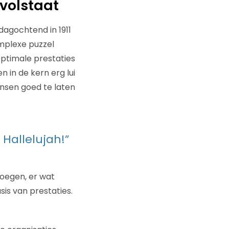
volstaat
dagochtend in 1911
omplexe puzzel
ptimale prestaties
n in de kern erg lui
ensen goed te laten
Hallelujah!”
voegen, er wat
is van prestaties.