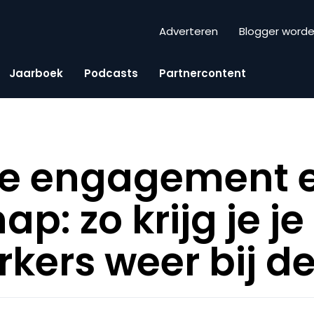
Adverteren
Blogger word
Jaarboek
Podcasts
Partnercontent
e engagement 
ap: zo krijg je je
ers weer bij de