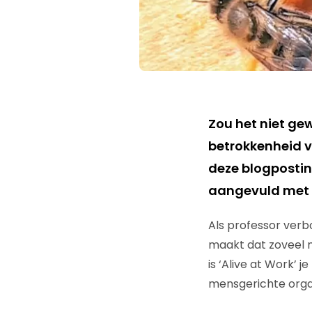
Zou het niet gew
betrokkenheid v
deze blogpostin
aangevuld met m
Als professor verb
maakt dat zoveel m
is ‘Alive at Work’ 
mensgerichte organ