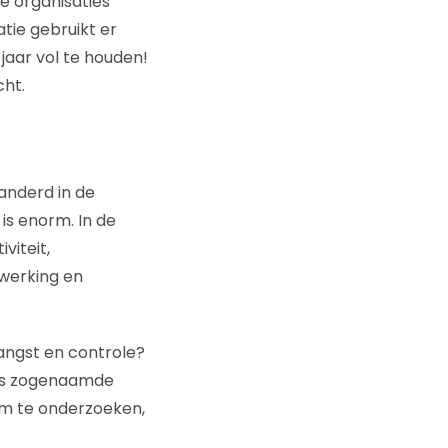
e organisaties
atie gebruikt er
 jaar vol te houden!
cht.
randerd in de
is enorm. In de
viteit,
nwerking en
angst en controle?
ons zogenaamde
 om te onderzoeken,