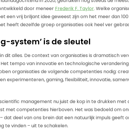
 maandagochtend in 2020, gebruiken nog steeds de meest
 ontwikkeld door meneer
Frederik F. Taylor
. Welke organis
t een vrij briljant idee geweest zijn om het meer dan 100
jk, het heeft dezelfde groep organisaties ook heel ver gebra
ng-system’ is de sleutel
 in dit alles. De context van organisaties is dramatisch ve
. Het tempo van innovatie en technologische verandering 
ben organisaties de volgende competenties nodig: creati
n en experimenteren, gaming, flexibiliteit, innovatie, same
cientific management nu juist de kop in te drukken met 
ijst met competenties hierboven. Het was bedoeld om 
– dat deel van ons brein dat een natuurlijk impuls geeft
ng te vinden – uit te schakelen.