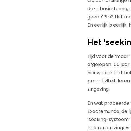
Op een druilerige
deze basissturing,
geen KPI’s? Het moe
En eerlijk is eerli
Het ‘seeki
Tijd voor de ‘maar’
afgelopen 100 jaar
nieuwe context heb
proactiviteit, lere
zingeving.
En wat probeerde s
Exactemundo, de l
‘seeking-systeem’ 
te leren en zingevi