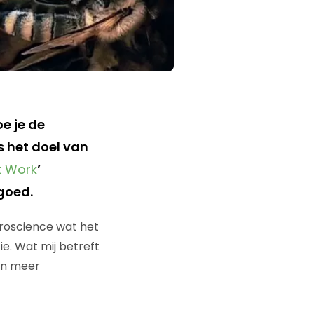
oe je de
s het doel van
t Work
’
goed.
roscience wat het
e. Wat mij betreft
een meer