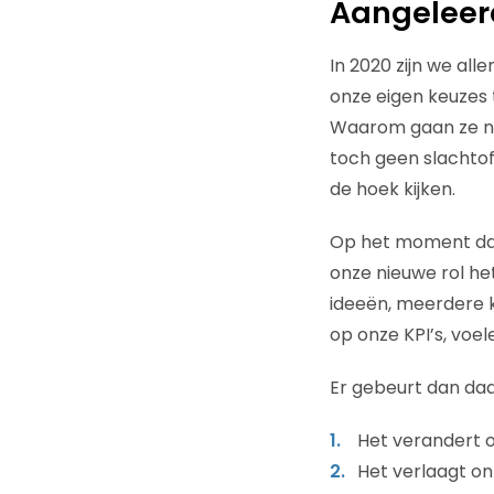
Aangeleer
In 2020 zijn we all
onze eigen keuzes
Waarom gaan ze nie
toch geen slachtof
de hoek kijken.
Op het moment dat 
onze nieuwe rol he
ideeën, meerdere 
op onze KPI’s, voe
Er gebeurt dan daa
Het verandert 
Het verlaagt on