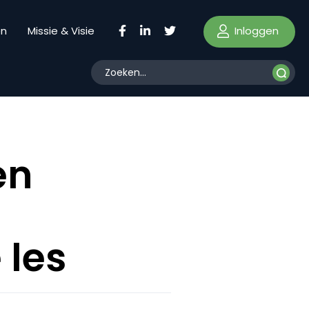
Inloggen
en
Missie & Visie
en
 les