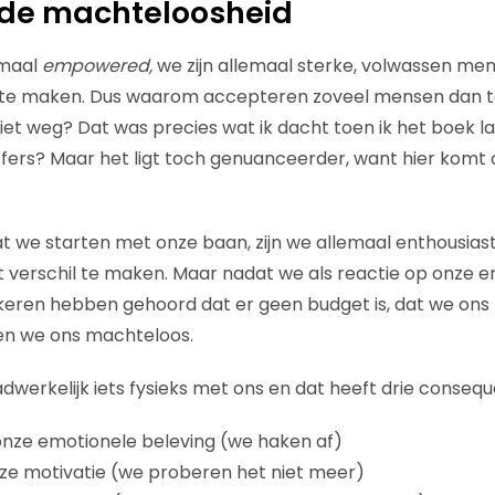
de machteloosheid
emaal
empowered,
we zijn allemaal sterke, volwassen men
 te maken. Dus waarom accepteren zoveel mensen dan to
t weg? Dat was precies wat ik dacht toen ik het boek las
fers? Maar het ligt toch genuanceerder, want hier komt 
we starten met onze baan, zijn we allemaal enthousiast
t verschil te maken. Maar nadat we als reactie op onze e
keren hebben gehoord dat er geen budget is, dat we on
len we ons machteloos.
dwerkelijk iets fysieks met ons en dat heeft drie consequ
onze emotionele beleving (we haken af)
ze motivatie (we proberen het niet meer)