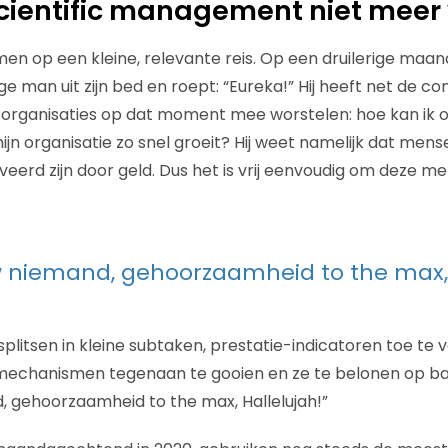
ientific management niet meer 
n op een kleine, relevante reis. Op een druilerige maan
ge man uit zijn bed en roept: “Eureka!” Hij heeft net de c
 organisaties op dat moment mee worstelen: hoe kan ik o
mijn organisatie zo snel groeit? Hij weet namelijk dat mense
veerd zijn door geld. Dus het is vrij eenvoudig om deze m
 niemand, gehoorzaamheid to the max, 
splitsen in kleine subtaken, prestatie-indicatoren toe te 
mechanismen tegenaan te gooien en ze te belonen op bas
 gehoorzaamheid to the max, Hallelujah!”