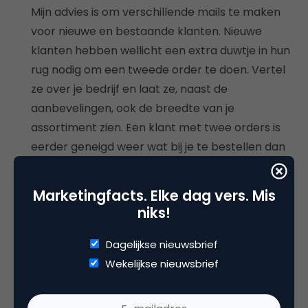
Mijn advies is om verschillende mails te maken
voor nieuwe en bestaande klanten. Nieuwe
klanten hebben wellicht een extra duwtje in hun
rug nodig om een tweede order te doen. Vertel
ze over je bedrijf en laat ze, naast de
aanbevelingen, ook de breedte van je
assortiment zien. Een klant met twee orders is
eerder geneigd weer wat bij je te bestellen dan
een klant met slechts één order.
Sla niet te ver door in je aanbevelingen.
Marketingfacts. Elke dag vers. Mis
Interesses veranderen door de tijd heen. Want
niks!
iemand die nu geïnteresseerd is in damesmode,
kan volgend jaar ook geïnteresseerd zijn in
Dagelijkse nieuwsbrief
baby- en kinderkleding.
Wekelijkse nieuwsbrief
Maak de mail.
Zorg voor een goede en logische weergave van