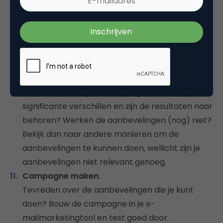
de aanbevelingen. Bedenk ook welke content je
eventueel nog meer wilt verwerken in de mail.
En zorg natuurlijk voor goede call-to-actions bij
de aanbevelingen.
Testen.
Test, al dan niet handmatig, of de aanbevelingen
werken voordat je de campagne live zet. Zijn er
significante verschillen en zijn de resultaten naar
behoren? Werken de aanbevelingen (nog) niet?
Bekijk dan naar andere manieren om de
aanbevelingen te kunnen doen, wellicht zijn je
aanbevelingen niet relevant genoeg.
Campagne maken.
Tevreden over de aanbevelingen die je kunt
doen? Bouw de campagne in je e-
mailmarketingtool en test goed door.