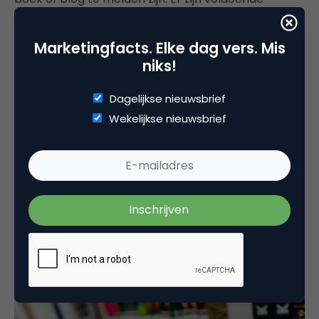
gebruiksvriendelijke (gratis) e-mailprogramma’s te
vinden die je hiervoor kunt gebruiken.
Marketingfacts. Elke dag vers. Mis
niks!
Verzamel boekrecensies
Dagelijkse nieuwsbrief
Boek review websites zoals Amazon, Bol.com,
Wekelijkse nieuwsbrief
Managementboek, boekreviews.nl, boekenbijlage.nl
of mustreads.nl zijn handig om recensies te
verzamelen. Je kunt hierbij het heft in eigen handen
nemen door vrienden en kennissen te vragen of ze
een eerlijke review voor je willen schrijven. Als ze je
boek nog niet gelezen hebben stuur je ze een
exemplaar (eventueel digitaal) of enkele
hoofdstukken toe.