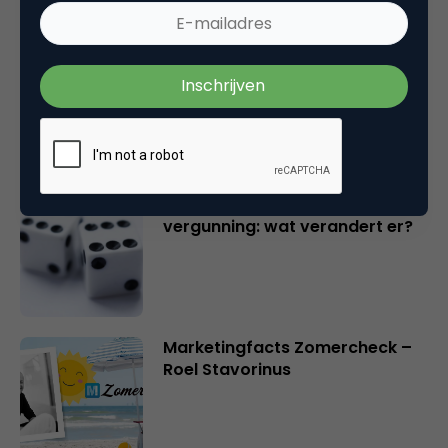
Marketingfacts Zomercheck –
Durk Bosma
Online casino’s krijgen nieuwe
vergunning: wat verandert er?
Marketingfacts Zomercheck –
Roel Stavorinus