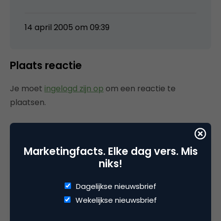
14 april 2005 om 09:39
Plaats reactie
Je moet
ingelogd zijn op
om een reactie te
plaatsen.
Marketingfacts. Elke dag vers. Mis
Gerelateerde artikelen
niks!
Marketingfacts Zomercheck –
Dagelijkse nieuwsbrief
Vita Kovalenko
Wekelijkse nieuwsbrief