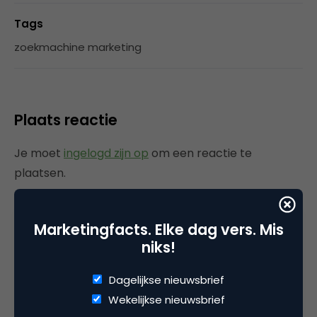
Tags
zoekmachine marketing
Plaats reactie
Je moet
ingelogd zijn op
om een reactie te
plaatsen.
Marketingfacts. Elke dag vers. Mis
niks!
Gerelateerde artikelen
Dagelijkse nieuwsbrief
2 overschatte SEO KPI’s [+ 2
Wekelijkse nieuwsbrief
cijfers die wél je succes