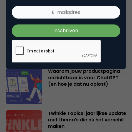
bepalen!]
Hoe AI zoeken en vinden op
internet fundamenteel
verandert
Waarom jouw productpagina
onzichtbaar is voor ChatGPT
(en hoe je dat nu oplost)
Twinkle Topics: jaarlijkse update
met thema’s die nú het verschil
maken