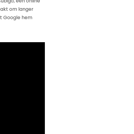
ubigo, een online
akt om langer
at Google hem