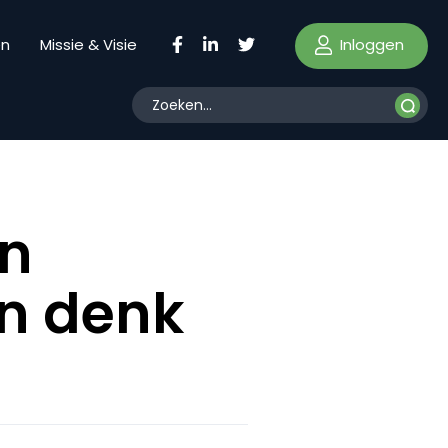
Inloggen
en
Missie & Visie
on
en denk