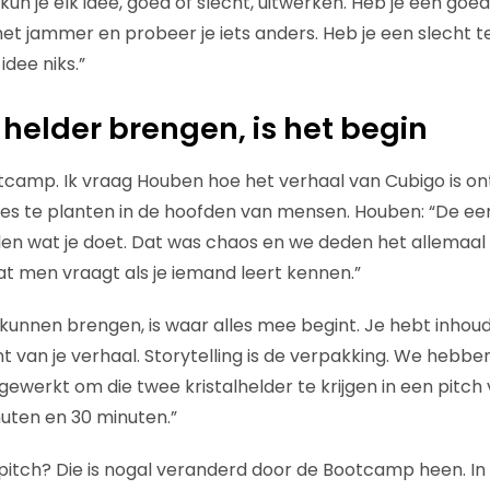
kun je elk idee, goed of slecht, uitwerken. Heb je een go
 het jammer en probeer je iets anders. Heb je een slecht 
idee niks.”
 helder brengen, is het begin
camp. Ik vraag Houben hoe het verhaal van Cubigo is on
jes te planten in de hoofden van mensen. Houben: “De ee
llen wat je doet. Dat was chaos en we deden het allemaal 
wat men vraagt als je iemand leert kennen.”
 kunnen brengen, is waar alles mee begint. Je hebt inhou
t van je verhaal. Storytelling is de verpakking. We hebben
gewerkt om die twee kristalhelder te krijgen in een pitch
uten en 30 minuten.”
pitch? Die is nogal veranderd door de Bootcamp heen. I