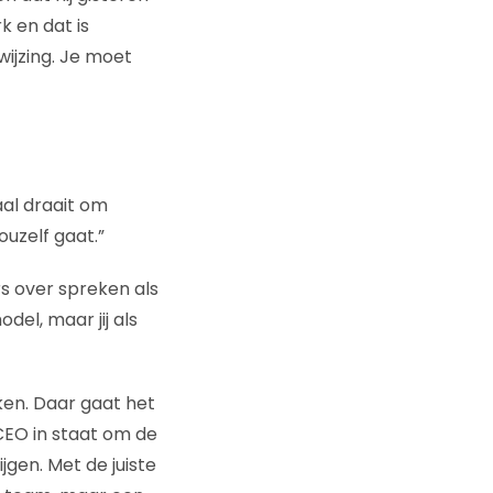
k en dat is
wijzing. Je moet
aal draait om
ouzelf gaat.”
s over spreken als
odel, maar jij als
ken. Daar gaat het
CEO in staat om de
gen. Met de juiste