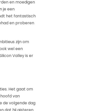
orden en moedigen
n je een
ndt het fantastisch
 gehad en proberen
bitieus zijn om
 ook wel een
ilicon Valley is er
ties. Het gaat om
 hoofd van
ne de volgende dag
 dat hij gisteren