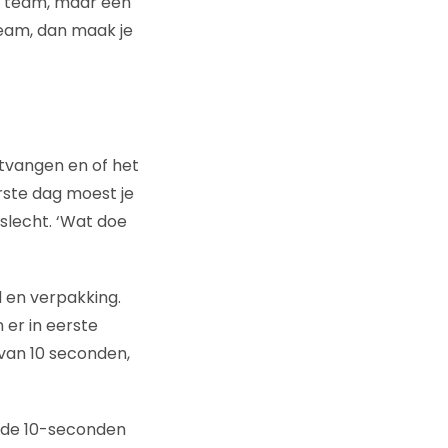
ed team, maar een
team, dan maak je
tvangen en of het
rste dag moest je
slecht. ‘Wat doe
d en verpakking.
 er in eerste
 van 10 seconden,
n de 10-seconden