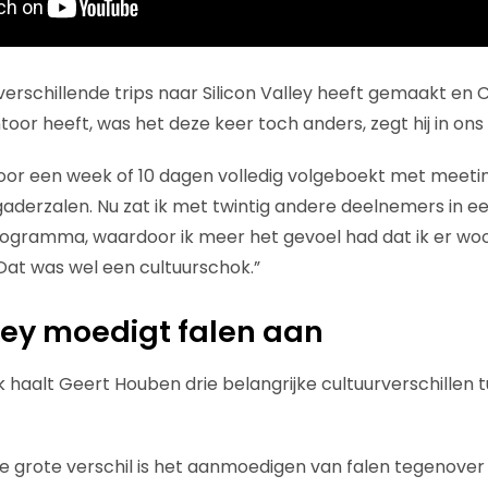
erschillende trips naar Silicon Valley heeft gemaakt en C
toor heeft, was het deze keer toch anders, zegt hij in on
voor een week of 10 dagen volledig volgeboekt met meeting
gaderzalen. Nu zat ik met twintig andere deelnemers in ee
rogramma, waardoor ik meer het gevoel had dat ik er wo
Dat was wel een cultuurschok.”
lley moedigt falen aan
k haalt Geert Houben drie belangrijke cultuurverschillen t
e grote verschil is het aanmoedigen van falen tegenover