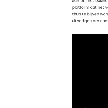
Samen met business
platform dat het 
thuis te blijven w
uitnodigde om naar