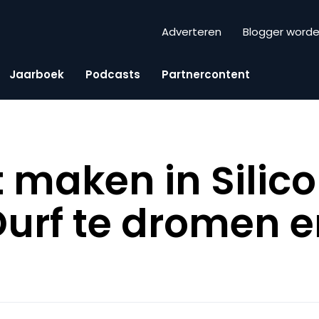
Adverteren
Blogger word
Jaarboek
Podcasts
Partnercontent
t maken in Silic
Durf te dromen 