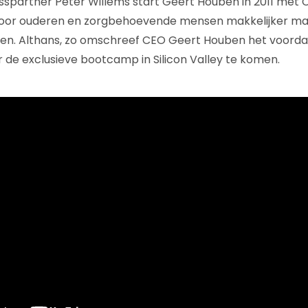
partner Peter Willems start Geert Houben in 2011 met C
voor ouderen en zorgbehoevende mensen makkelijker ma
onen. Althans, zo omschreef CEO Geert Houben het voord
 de exclusieve bootcamp in Silicon Valley te komen.