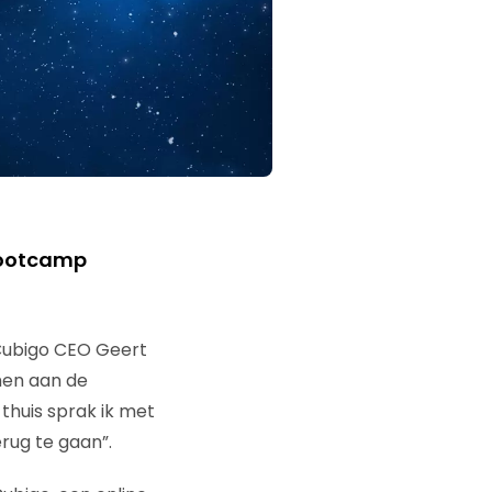
-bootcamp
 Cubigo CEO Geert
men aan de
thuis sprak ik met
erug te gaan”.