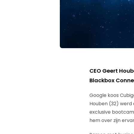
CEO Geert Hoube
Blackbox Conne
Google koos Cubigo
Houben (32) werd d
exclusive bootcamp
hem over zijn ervar