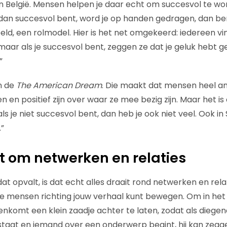
n België. Mensen helpen je daar echt om succesvol te w
e dan succesvol bent, word je op handen gedragen, dan be
eld, een rolmodel. Hier is het net omgekeerd: iedereen vi
, maar als je succesvol bent, zeggen ze dat je geluk hebt
”
an de
The American Dream
. Die maakt dat mensen heel am
 en positief zijn over waar ze mee bezig zijn. Maar het is
s je niet succesvol bent, dan heb je ook niet veel. Ook in S
”
it om netwerken en relaties
t opvalt, is dat echt alles draait rond netwerken en rela
 je mensen richting jouw verhaal kunt bewegen. Om in het
genkomt een klein zaadje achter te laten, zodat als diege
staat en iemand over een onderwerp begint, hij kan zeggen