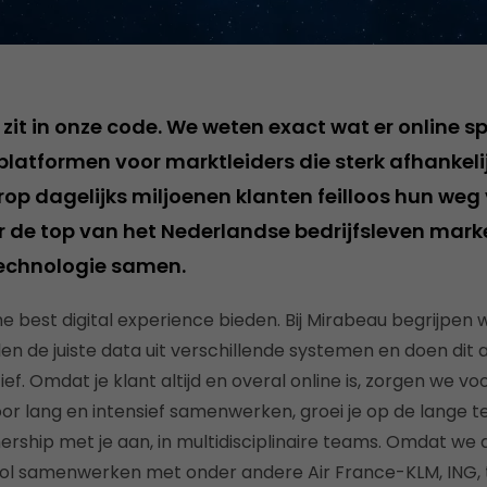
zit in onze code. We weten exact wat er online sp
latformen voor marktleiders die sterk afhankelij
op dagelijks miljoenen klanten feilloos hun weg 
 de top van het Nederlandse bedrijfsleven mark
echnologie samen.
the best digital experience bieden. Bij Mirabeau begrijpe
en de juiste data uit verschillende systemen en doen dit al
f. Omdat je klant altijd en overal online is, zorgen we vo
oor lang en intensief samenwerken, groei je op de lange 
rship met je aan, in multidisciplinaire teams. Omdat we 
svol samenwerken met onder andere Air France-KLM, ING,