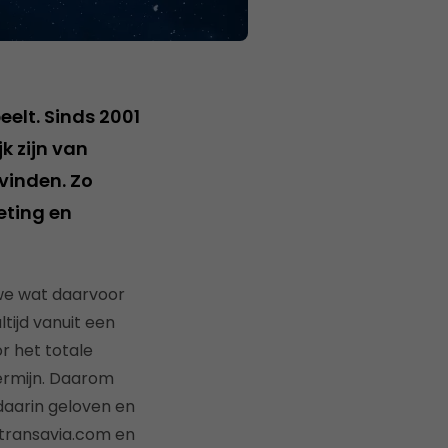
eelt. Sinds 2001
k zijn van
vinden. Zo
eting en
n we wat daarvoor
tijd vanuit een
or het totale
termijn. Daarom
daarin geloven en
 transavia.com en