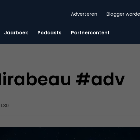
Adverteren
Blogger word
Jaarboek
Podcasts
Partnercontent
 Mirabeau #adv
11:30