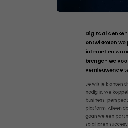
Digitaal denken 
ontwikkelen we p
internet en waar
brengen we voor
vernieuwende t
Je wilt je klanten 
nodig is. We koppel
business-perspectie
platform. Alleen d
gaan we een partne
zo al jaren succe