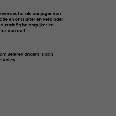
ieve sector als aanjager van
atie en ontsluiter en verbinder
ndustrieën belangrijker en
ter dan ooit
m Beieren anders is dan
n Valley