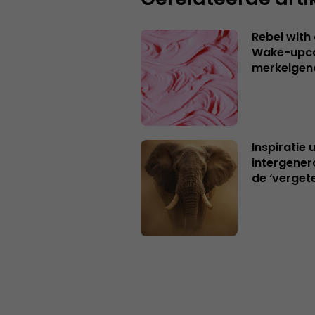
Rebel with
Wake-upca
merkeigen
Inspiratie 
intergener
de ‘verget