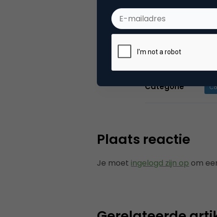
ontwikkelen we p
waarop dagelijk
het Nederlands
Categorie
Co
Plaats reactie
Je moet
ingelogd zijn op
om een
Gerelateerde arti