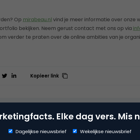
orden? Op
mirabeau.nl
vind je meer informatie over onze w
ortfolio bekijken. Neem gerust contact met ons op via
in
m verder te praten over de online ambities van je organi
Kopieer link
beau
ketingfacts. Elke dag vers. Mis n
ite
Dagelijkse nieuwsbrief
Wekelijkse nieuwsbrief
zit in onze code. We weten exact wat er online speelt. Sinds