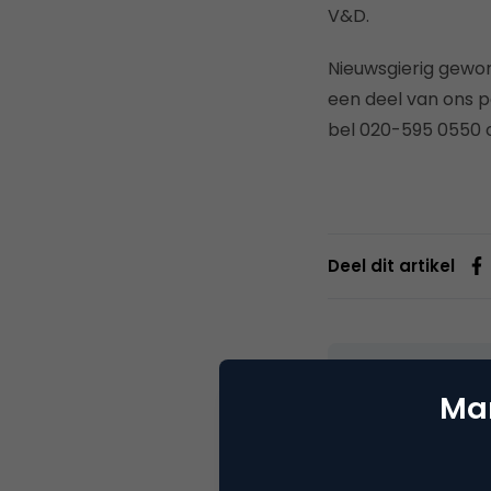
V&D.
Nieuwsgierig gew
een deel van ons p
bel 020-595 0550 o
Deel dit artikel
Mira
Mar
Webs
Digitaal denken 