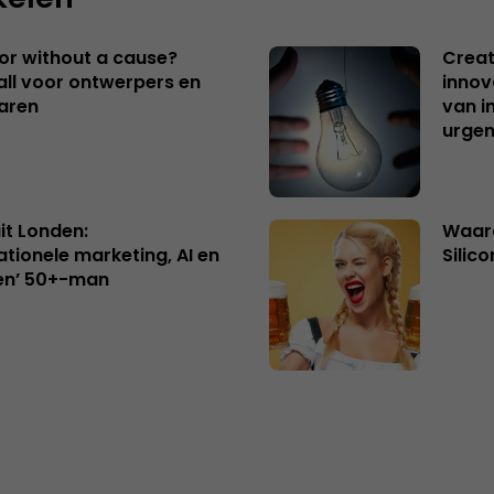
 or without a cause?
Creat
ll voor ontwerpers en
innov
aren
van i
urgen
uit Londen:
Waaro
ationele marketing, AI en
Silico
en’ 50+-man