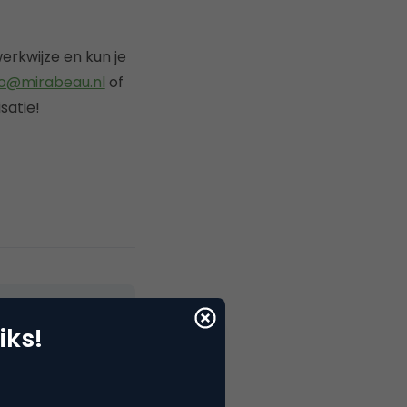
erkwijze en kun je
fo@mirabeau.nl
of
satie!
iks!
 2001