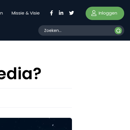
Inloggen
en
Missie & Visie
edia?