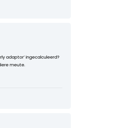
ly adaptor’ ingecalculeerd?
liere meute.