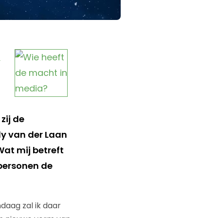
s
zij de
y van der Laan
at mij betreft
 personen de
daag zal ik daar