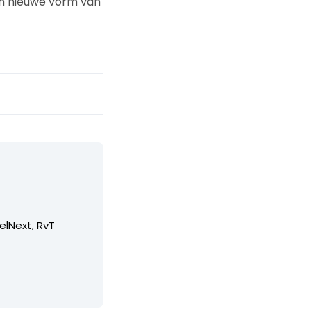
en nieuwe vorm van
elNext, RvT