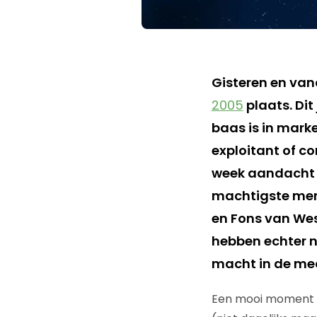
Gisteren en va
2005
plaats. Dit
baas is in mar
exploitant of 
week aandacht a
machtigste men
en Fons van Wes
hebben echter n
macht in de me
Een mooi moment 