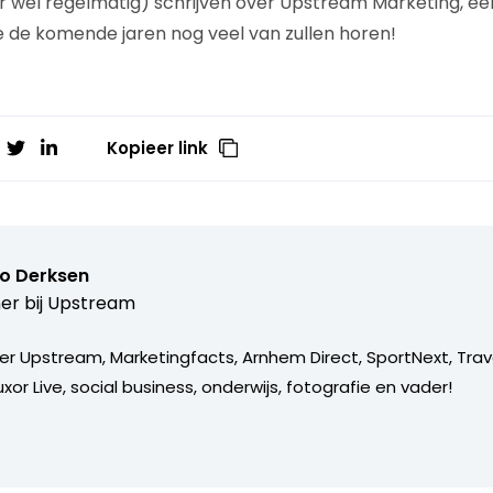
ar wel regelmatig) schrijven over Upstream Marketing, e
 de komende jaren nog veel van zullen horen!
Kopieer link
o Derksen
er bij
Upstream
er Upstream, Marketingfacts, Arnhem Direct, SportNext, Trav
xor Live, social business, onderwijs, fotografie en vader!