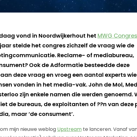
ndaag vond in Noordwijkerhout het
MWG Congre
 jaar stelde het congres zichzelf de vraag wie de
ketingcommunicatie. Reclame- of mediabureau,
consument? Ook de Adformatie besteedde deze
an deze vraag en vroeg een aantal experts wie 
sen vonden in het media-vak. John de Mol, Med
terloo zijn enkele namen die werden genoemd. W
iet de bureaus, de exploitanten of ??n van deze
dia, maar ‘de consument’.
om mijn nieuwe weblog
Upstream
te lanceren. Vanaf van