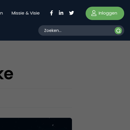
Inloggen
en
Missie & Visie
ke