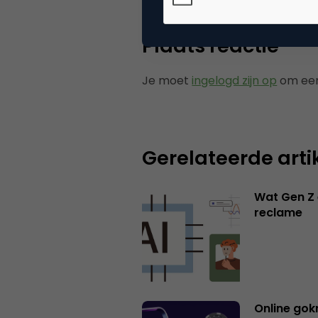
Plaats reactie
Je moet
ingelogd zijn op
om een
Gerelateerde arti
Wat Gen Z 
reclame
Online gok