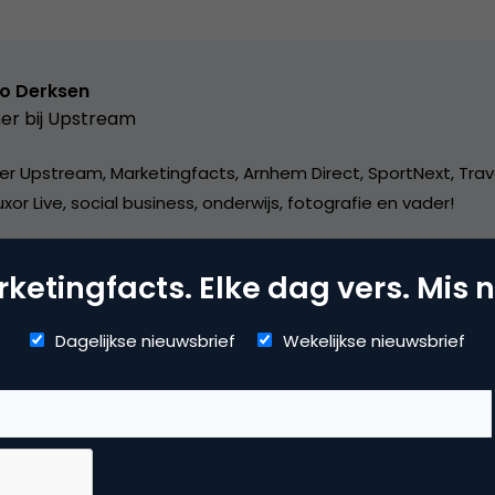
o Derksen
er bij
Upstream
er Upstream, Marketingfacts, Arnhem Direct, SportNext, Trav
xor Live, social business, onderwijs, fotografie en vader!
ketingfacts. Elke dag vers. Mis n
Dagelijkse nieuwsbrief
Wekelijkse nieuwsbrief
vertising
ne advertising