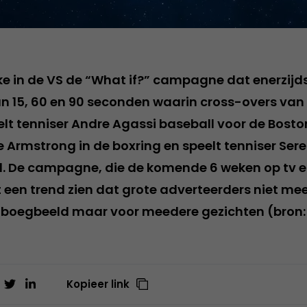
ke in de VS de “What if?” campagne dat enerzijds
 15, 60 en 90 seconden waarin cross-overs van
elt tenniser Andre Agassi baseball voor de Bosto
e Armstrong in de boxring en speelt tenniser Ser
l. De campagne, die de komende 6 weken op tv en
aat een trend zien dat grote adverteerders niet me
s boegbeeld maar voor meedere gezichten (bron
Kopieer link