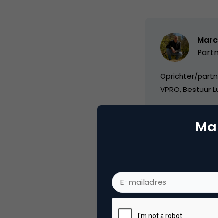
Marc
Partn
Oprichter/partn
VPRO, Bestuur Lu
Mar
Categorie
Ad
Tags
onli