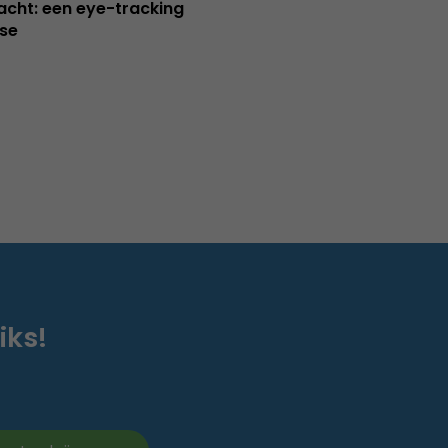
cht: een eye-tracking
se
iks!