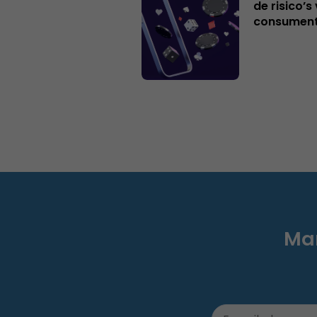
de risico’
consumen
Mar