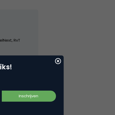
elNext, RvT
iks!