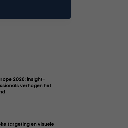
Europe 2026: insight-
ssionals verhogen het
nd
ieke targeting en visuele