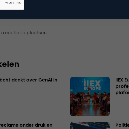
 reactie te plaatsen.
kelen
écht denkt over GenAI in
IIEX 
profe
plafo
reclame onder druk en
Polit