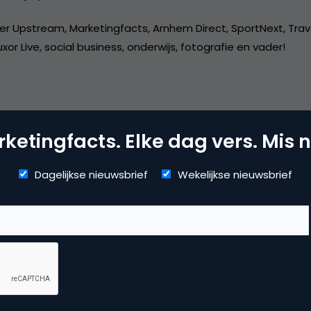
er Upstream, Marketingfacts, Arnhem Direct, SportNext, Trav
xor Live, social business, onderwijs, fotografie en vader!
ketingfacts. Elke dag vers. Mis n
dia
Dagelijkse nieuwsbrief
Wekelijkse nieuwsbrief
ggen
,
social media marketing
 reactie te plaatsen.