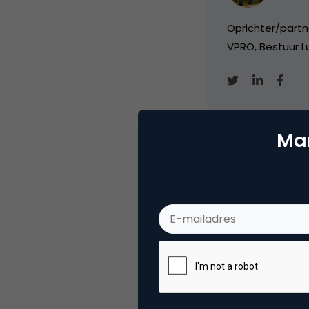
Oprichter/partn
VPRO, Bestuur Lu
Mar
Categorie
Me
Tags
blo
Plaats reactie
Je moet
ingelogd zijn op
om een