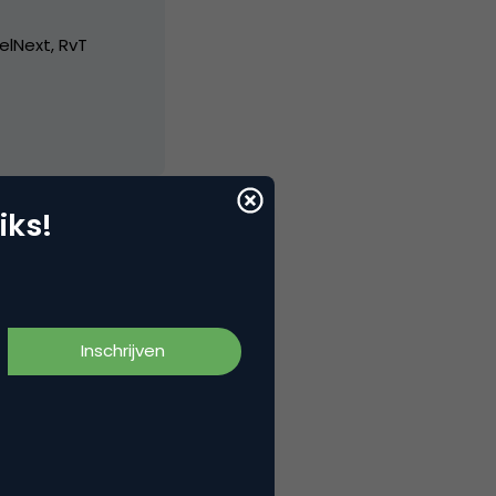
elNext, RvT
iks!