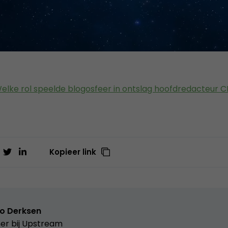
Kopieer link
o Derksen
er bij
Upstream