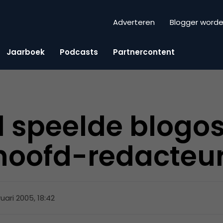
Adverteren
Blogger word
Jaarboek
Podcasts
Partnercontent
l speelde blogos
 hoofd-redacteu
ruari 2005, 18:42