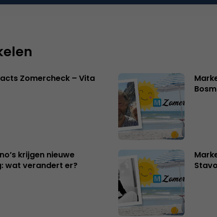
kelen
acts Zomercheck – Vita
Marke
Bosm
no’s krijgen nieuwe
Marke
: wat verandert er?
Stavo