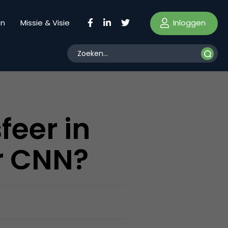
Inloggen
en
Missie & Visie
feer in
r CNN?