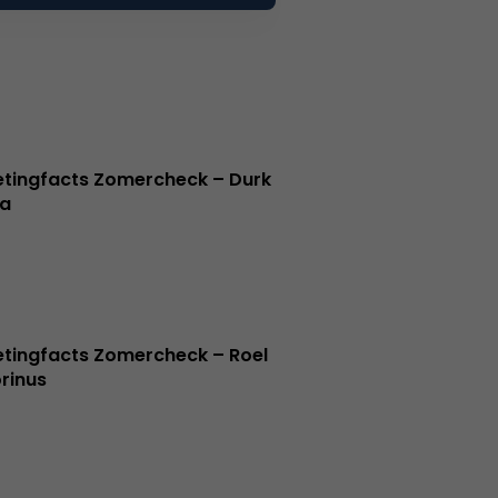
tingfacts Zomercheck – Durk
a
tingfacts Zomercheck – Roel
rinus