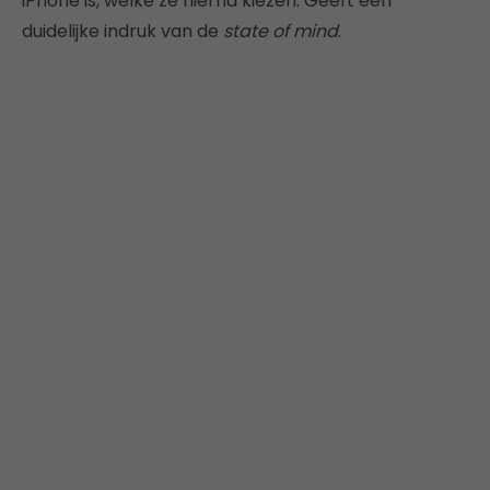
iPhone is, welke ze hierna kiezen. Geeft een
duidelijke indruk van de
state of mind
.