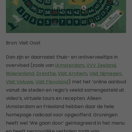
Bron: Visit Oost
Dan zijn er daarnaast thuis- en antiverveeltips in
overvloed (zoals van
IAmsterdam
,
VVV Zeeland
,
Rivierenland,
Drenthe
,
Visit Arnhem
,
Visit Nijmegen
,
Visit Veluwe
,
Visit Flevoland
) met het ‘online aanbod
vanuit de steden en regio’s veelal samengesteld uit
video’s, virtuele tours en recepten. Alleen
IAmsterdam en Friesland hebben daar de hele
homepage radicaal voor opgeofferd. Groningen
heeft wel ‘We gaan door’ geïntegreerd in het menu
en heeft persoonlijke verhalen zoals van