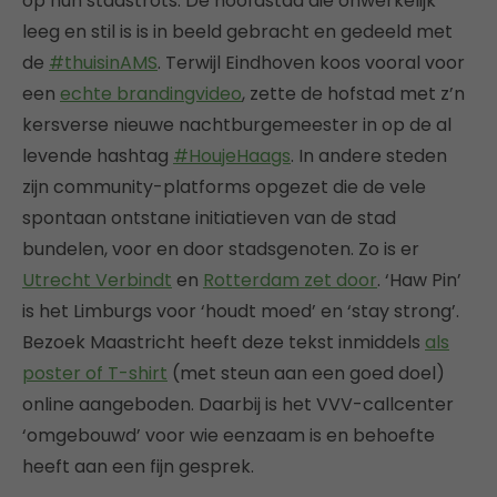
op hun stadstrots. De hoofdstad die onwerkelijk
leeg en stil is is in beeld gebracht en gedeeld met
de
#thuisinAMS
. Terwijl Eindhoven koos vooral voor
een
echte brandingvideo
, zette de hofstad met z’n
kersverse nieuwe nachtburgemeester in op de al
levende hashtag
#HoujeHaags
. In andere steden
zijn community-platforms opgezet die de vele
spontaan ontstane initiatieven van de stad
bundelen, voor en door stadsgenoten. Zo is er
Utrecht Verbindt
en
Rotterdam zet door
. ‘Haw Pin’
is het Limburgs voor ‘houdt moed’ en ‘stay strong’.
Bezoek Maastricht heeft deze tekst inmiddels
als
poster of T-shirt
(met steun aan een goed doel)
online aangeboden. Daarbij is het VVV-callcenter
‘omgebouwd’ voor wie eenzaam is en behoefte
heeft aan een fijn gesprek.