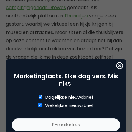
campingeigenaar Drewes
gemaakt. Als
onafhankelijk platform is
Thuisuitjes
vorige week
gestart, waarbij we virtueel een kijkje krijgen bij
musea en attracties. Maar zitten al die thuisblijvers
op deze content te wachten en draagt het bij aan
daadwerkelijk aantrekken van bezoekers? Dat zijn
de vragen die ik me in deze zoektocht zelf stel.
Vooruitkijken
Marketingfacts. Elke dag vers. Mis
niks!
Uit de hele rondgang langs de in totaal zo’n 40
Nederlandse bestemmingorganisaties, in jargon ook
Dagelijkse nieuwsbrief
wel DMO’s, blijkt dat op slechts één bestemming na
Wekelijkse nieuwsbrief
iedereen al actief bezig is met de toekomst. Met de
hashtag #zoveelomnaaruittekijken inspireert de
Achterhoek tot nog toe als enige bestemming met