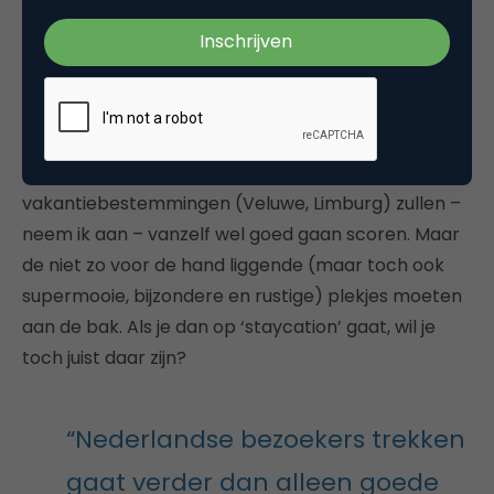
het oog op de toekomst. Ja, ik snap dat er nu
gehandeld is om op de korte termijn de pijn te
verzachten en dat heel veel ondernemers in het
nauw zitten door deze crisis. Maar er zijn absoluut
ook kansen als 17 miljoen Nederlanders in eigen land
op vakantie gaan. De bekende
vakantiebestemmingen (Veluwe, Limburg) zullen –
neem ik aan – vanzelf wel goed gaan scoren. Maar
de niet zo voor de hand liggende (maar toch ook
supermooie, bijzondere en rustige) plekjes moeten
aan de bak. Als je dan op ‘staycation’ gaat, wil je
toch juist daar zijn?
“Nederlandse bezoekers trekken
gaat verder dan alleen goede