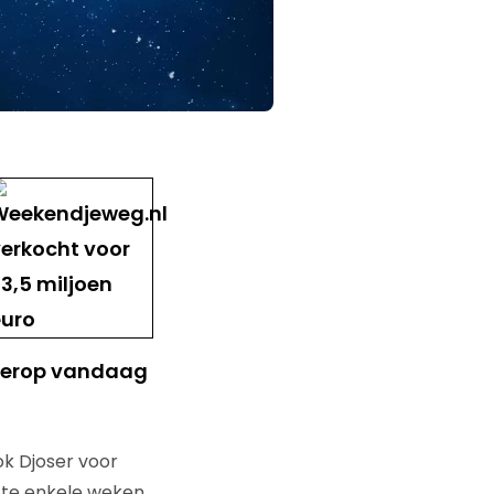
 hierop vandaag
ok Djoser voor
tte enkele weken