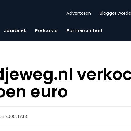
Adverteren
Blogger word
Jaarboek
Podcasts
Partnercontent
eweg.nl verkoc
joen euro
ri 2005, 17:13