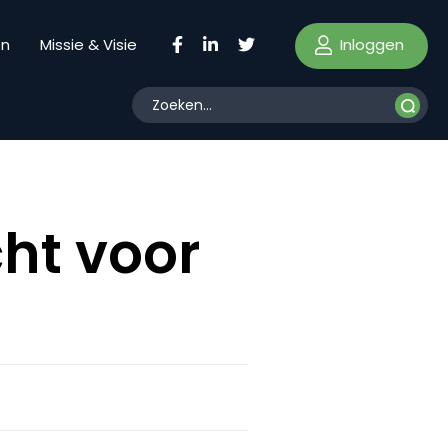
Inloggen
en
Missie & Visie
ht voor