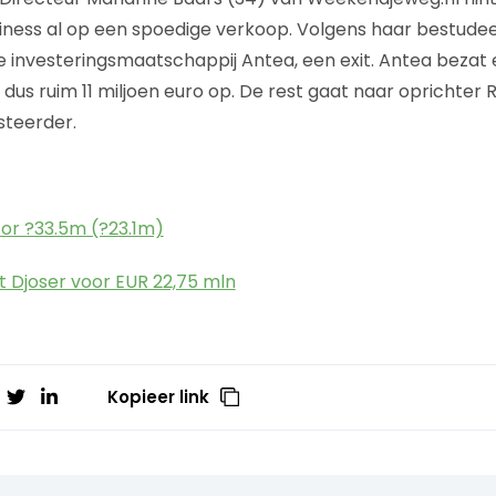
iness al op een spoedige verkoop. Volgens haar bestude
 investeringsmaatschappij Antea, een exit. Antea bezat
t dus ruim 11 miljoen euro op. De rest gaat naar oprichter
steerder.
for ?33.5m (?23.1m)
 Djoser voor EUR 22,75 mln
Kopieer link