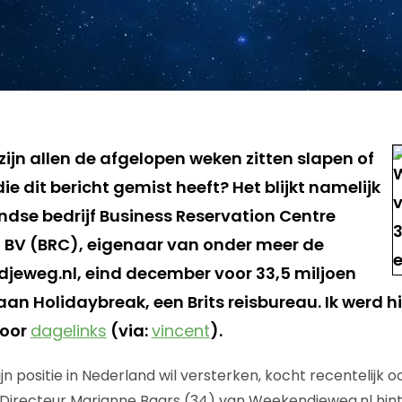
ijn allen de afgelopen weken zitten slapen of
die dit bericht gemist heeft? Het blijkt namelijk
ndse bedrijf Business Reservation Centre
 BV (BRC), eigenaar van onder meer de
jeweg.nl, eind december voor 33,5 miljoen
 aan Holidaybreak, een Brits reisbureau. Ik werd
door
dagelinks
(via:
vincent
).
jn positie in Nederland wil versterken, kocht recentelijk o
. Directeur Marianne Baars (34) van Weekendjeweg.nl hin