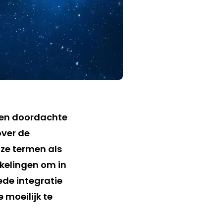
een doordachte
over de
ze termen als
kkelingen om in
oede integratie
 moeilijk te