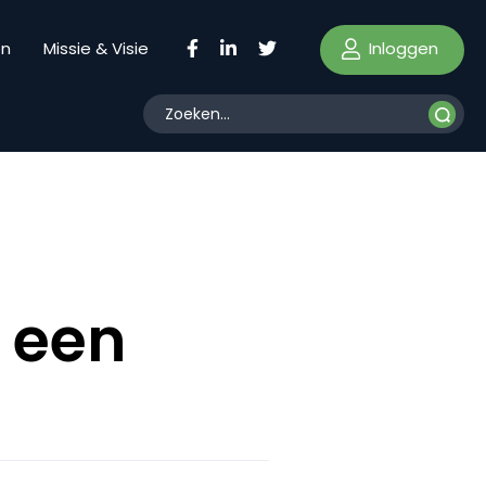
Inloggen
en
Missie & Visie
 een