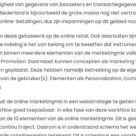
eiligheid van gegevens van bezoekers en transactiegege
 In Nederland is bijvoorbeeld de grote massa nog niet vert
nline-betalingen, dus zijn inspanningen op dit gebied nod
n deels gebaseerd op de online retail. Ook daarbuiten zij
ze indeling is het van belang om te beseffen dat instrume
n binnen meerdere elementen van de marketingmix vallen: 
 Promotion. Daarnaast kunnen concepten als marketing 2
en geplaatst. Deze hebben namelijk betrekking op de ei
 van de gebruiker(s). Elementen als Personalization, Com
.
t de online marketingmix in een webstrategie te gieten 
low goed toepasbaar. In elke fase van deze workflow kan
 de 10 elementen van de online marketingmix. Dit is ge
continu traject. Daarom is in onderstaand schema het w
de cirkelbeweging getekend. Dit is schema is een voorb