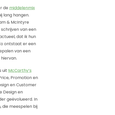
er de
middelenmix
mij lang hangen.
nam & McIntyre
t schrijven van een
actueel, dat ik hun
o ontstaat er een
bepalen van een
 hiervan.
 uit
McCarthy’s
 Price, Promotion en
 Design en Customer
te Design en
der geëvolueerd. In
, die meespelen bij