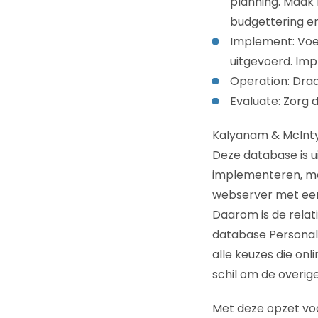
planning. Maak 
budgettering en
Implement: Voer
uitgevoerd. Im
Operation: Draa
Evaluate: Zorg 
Kalyanam & McInty
Deze database is 
implementeren, maar
webserver met een 
Daarom is de relat
database Personali
alle keuzes die onl
schil om de overig
Met deze opzet voo