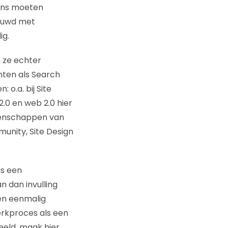
vens moeten
rouwd met
ig.
n ze echter
nten als Search
o.a. bij Site
.0 en web 2.0 hier
genschappen van
munity, Site Design
is een
 dan invulling
en eenmalig
erkproces als een
eeld, maak hier