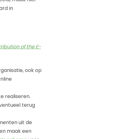
ard in
ibution of the E-
rganisatie, ook op
nline
e realiseren.
ventueel terug
menten uit de
n en maak een