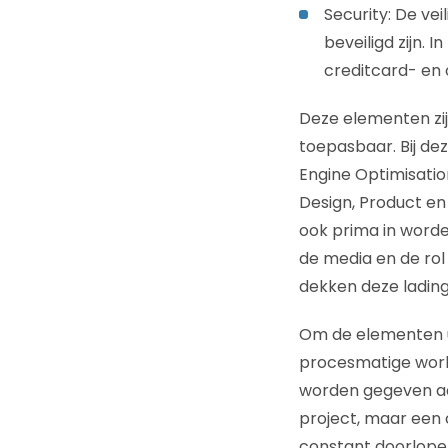
Security: De v
beveiligd zijn.
creditcard- en o
Deze elementen zij
toepasbaar. Bij de
Engine Optimisatio
Design, Product en
ook prima in word
de media en de rol
dekken deze lading
Om de elementen ui
procesmatige workf
worden gegeven aan
project, maar een 
constant doorlopen