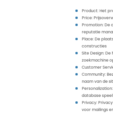
Product: Het pr
Price: Prijsover
Promotion: De o
reputatie man
Place: De plaats
constructies
Site Design: De 
zoekmachine opt
Customer Service
Community: Bezo
naam van de sit
Personalization:
database speelt 
Privacy: Privac
voor mailings en