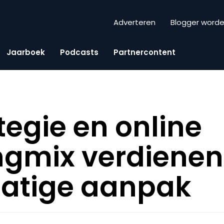
Adverteren
Blogger word
Jaarboek
Podcasts
Partnercontent
egie en online
ngmix verdienen
atige aanpak