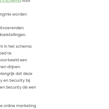
s’s schema
voor
tingmix worden
uitvoerenden.
oelstellingen.
t in het schema.
oed te
ijvoorbeeld een
en drijven.
langrijk dat deze
 en Security bij
en Security als een
e online marketing