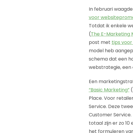
In februari waagd
voor websiteprom
Totdat ik enkele 
(
The E-Marketing Mi
post met
tips voor
model heb aangepa
schema dat een han
webstrategie, een 
Een marketingstrat
“Basic Marketing”
(
Place. Voor retail
Service. Deze twee 
Customer Service. 
totaal zijn er zo 1
het formuleren van