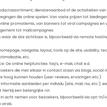
oductassortiment, dienstenaanbod of de activiteiten van 
wegingen die online spelen. Van vaste prijzen tot biedingen
nline promotiemix, van banners tot viral campagnes en 
agement tot mailcampagnes.
 waar de site zichtbaar is, bijvoorbeeld via remote hosting 
homepage, navigatie, layout, tools op de site, usability, 
imalisatie, etc.
: De online helpfuncties: faq’s, e-mail, chat e.d.
ekers die met elkaar in contact staan via blogs, social 
e hoog kunnen houden (user reviews, ervaringen etc.)
 Informatie aanbieden per individu (site, mail, rss, etc.); e
hierbij een belangrijke rol
y in acht nemen voor bezoekers, bijvoorbeeld via opt-in/
 virals.