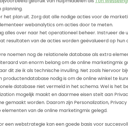
bijvoorbeeld gebruik van hulpmiddelen als
Ton Wesseling
 planning.
 het plan uit. Zorg dat alle nodige acties voor de marke
plementeer webanalytics om acties door te meten.
g alles over naar het operationeel beheer. Instrueer de 
dat resultaten van de acties worden geëvalueerd op hun d
re noemen nog de relationele database als extra elemen
uiteraard van enorm belang om de online marketingmix g
 dit zie ik als technische invulling. Net zoals hiervoor b
productendatabase nodig is om de online winkel te kunn
ionele database niet vermeld in het schema. Wel is het be
zation mogelijk maakt en daarmee eisen stelt aan Privacy
ine gemaakt worden. Daarom zijn Personalization, Privacy 
e elementen van de online marketingmix gelegd.
r een webstrategie kan een goede basis voor succesvoll