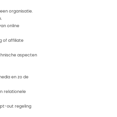
een organisatie.
.
van online
of affiliate
technische aspecten
media en zo de
en relationele
opt-out regeling