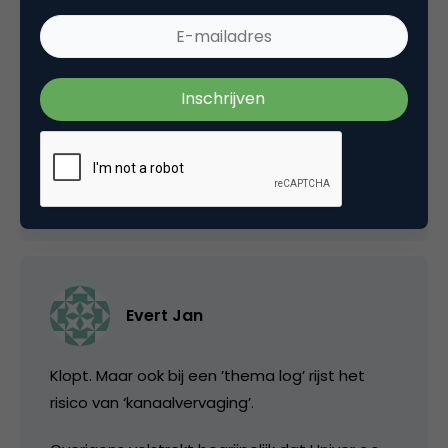
MarketingVox en Jupiter Research. De vraag is,
moeten de Unilevers en P&G’s van deze
wereld ook weblogs starten rondom hun
produkten en merken? Al dan niet onder het
mom van een thema.
3 april 2004 om 04:14
Evert Jan
Klopt. Maar ook bij een ’thema log’ rijst het
risico van ‘kanaalvervaging’.