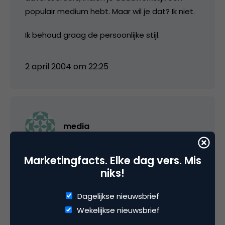
populair medium hebt. Maar wil je dat? Ik niet.
Ik behoud graag de persoonlijke stijl.
2 april 2004 om 22:25
media
Vanuit de basis dat je een persoonlijke weblog
Marketingfacts. Elke dag vers. Mis
start ben ik het met je eens. Wat ik in mijn
niks!
betoog echter bedoel is dat er steeds meer
Dagelijkse nieuwsbrief
weblogs zijn die zijn opgezet om tzt als
Wekelijkse nieuwsbrief
marketinginstrument te fungeren. Denk aan
de eerder genoemde weblogs van