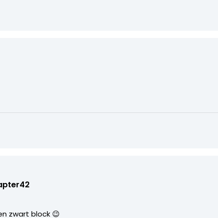
apter42
en zwart block 😉