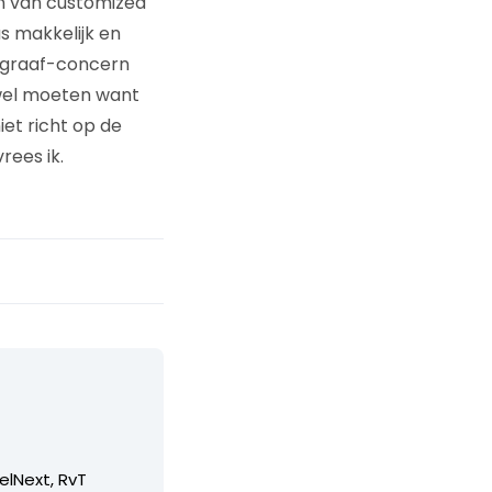
n van customized
s makkelijk en
legraaf-concern
k wel moeten want
iet richt op de
rees ik.
elNext, RvT