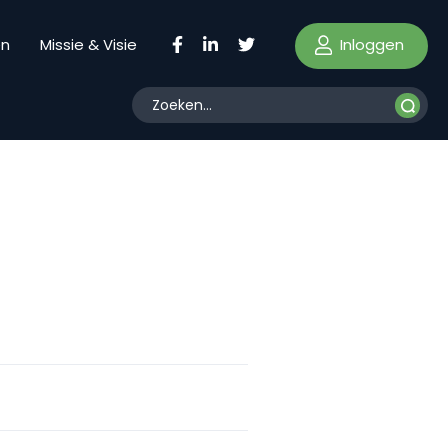
Inloggen
en
Missie & Visie