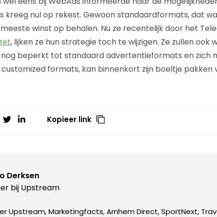
n wel eens bij WebAds informeerde naar de mogelijkhede
s kreeg nul op rekest. Gewoon standaardformats, dat wa
meeste winst op behalen. Nu ze recentelijk door het Te
zet
, lijken ze hun strategie toch te wijzigen. Ze zullen oo
jd nog beperkt tot standaard advertentieformats en zich n
customized formats, kan binnenkort zijn boeltje pakken v
Kopieer link
o Derksen
er bij
Upstream
er Upstream, Marketingfacts, Arnhem Direct, SportNext, Trav