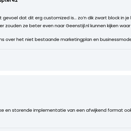
apter42
t gevoel dat dit erg customized is… zo’n dik zwart block in je
er zouden ze beter even naar Geenstijl.nl kunnen kijken waar 
eens over het niet bestaande marketingplan en businessmode
lijke en storende implementatie van een afwijkend format o