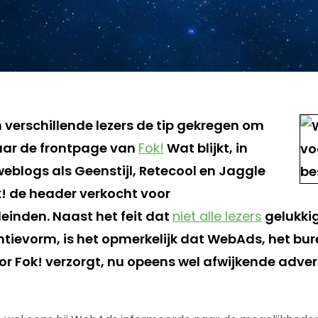
erschillende lezers de tip gekregen om
naar de frontpage van
Fok!
Wat blijkt, in
eblogs als Geenstijl, Retecool en Jaggle
k! de header verkocht voor
einden. Naast het feit dat
niet alle lezers
gelukkig
tievorm, is het opmerkelijk dat WebAds, het bu
or Fok! verzorgt, nu opeens wel afwijkende adve