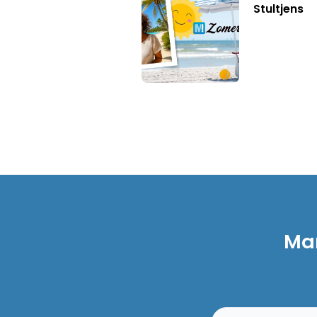
Stultjens
Mar