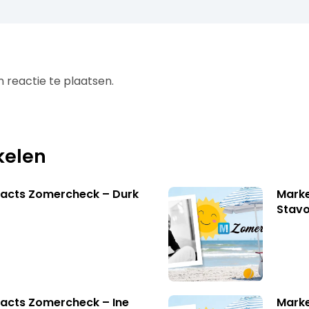
 reactie te plaatsen.
kelen
facts Zomercheck – Durk
Marke
Stavo
acts Zomercheck – Ine
Marke