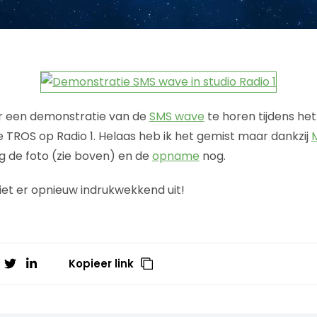
r een demonstratie van de
SMS wave
te horen tijdens h
 TROS op Radio 1. Helaas heb ik het gemist maar dankzij
M
 de foto (zie boven) en de
opname
nog.
ziet er opnieuw indrukwekkend uit!
Kopieer link