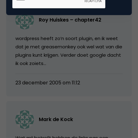
Roy Huiskes – chapter42
wordpress heeft zo’n soort plugin, en ik weet
dat je met greasemonkey ook wel wat van die
plugins kunt krijgen. Verder doet google dacht
ik ook zoiets…
23 december 2005 om 11:12
Mark de Kock
Wat mij betreft hebben de links pas een