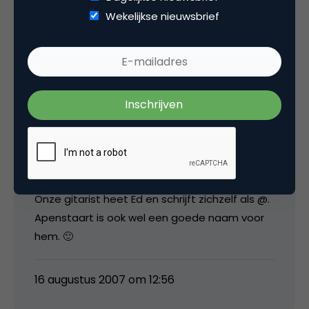
En hoe zullen zijn broertjes gaan heten? !, #, $,
Wekelijkse nieuwsbrief
%, ^, &, *, (, en )? Rare gang van zaken…
16 augustus 2007 om 12:40
Danny
Onze gitarist heet Ed en schrijft zichzelf als @.
Apenstaart is ook wel een goede naam voor
hem. 🙂
16 augustus 2007 om 12:56