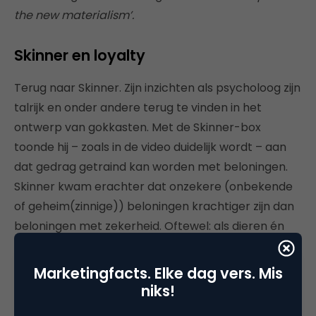
the new materialism’.
Skinner en loyalty
Terug naar Skinner. Zijn inzichten als psycholoog zijn
talrijk en onder andere terug te vinden in het
ontwerp van gokkasten. Met de Skinner-box
toonde hij – zoals in de video duidelijk wordt – aan
dat gedrag getraind kan worden met beloningen.
Skinner kwam erachter dat onzekere (onbekende
of geheim(zinnige)) beloningen krachtiger zijn dan
beloningen met zekerheid. Oftewel: als dieren én
mensen niet steevast worden beloond bij het
vertonen van beoogd gedrag, versterkt dat de
Marketingfacts. Elke dag vers. Mis
motivatie om het gedrag juist wél te vertonen.
niks!