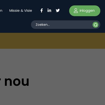
Inloggen
en
Missie & Visie
 nou