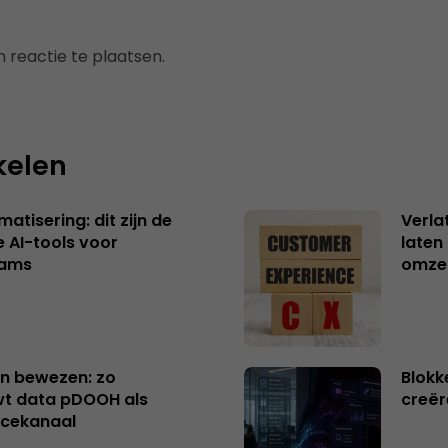
 reactie te plaatsen.
kelen
atisering: dit zijn de
Verla
e AI-tools voor
laten
eams
omzet
n bewezen: zo
Blokk
t data pDOOH als
creër
cekanaal