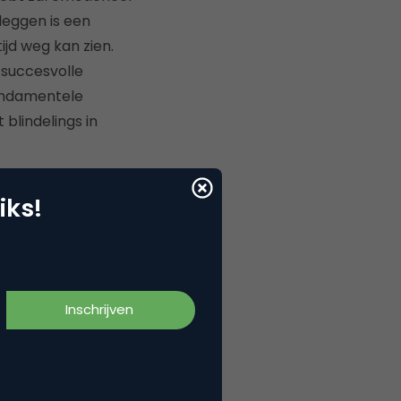
leggen is een
ijd weg kan zien.
 succesvolle
undamentele
blindelings in
end geld belegd.
iks!
naar geld die je
duld en vertrouwen
 naarmate van tijd