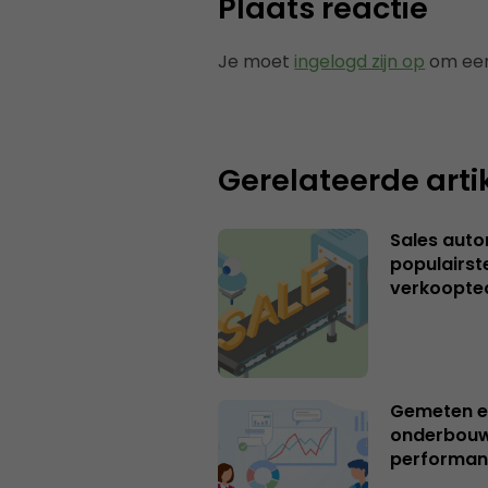
Plaats reactie
Je moet
ingelogd zijn op
om een
Gerelateerde arti
Sales autom
populairst
verkoopt
Gemeten e
onderbouw
performan