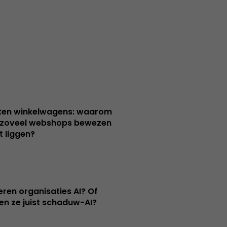
ten winkelwagens: waarom
 zoveel webshops bewezen
 liggen?
eren organisaties AI? Of
en ze juist schaduw-AI?