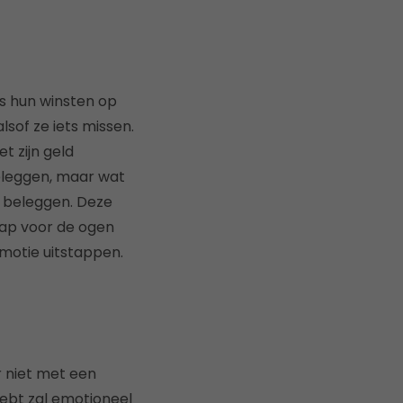
s hun winsten op
sof ze iets missen.
t zijn geld
eleggen, maar wat
te beleggen. Deze
lap voor de ogen
emotie uitstappen.
r niet met een
ebt zal emotioneel