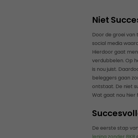
Niet Succe
Door de groei van 
social media waard
Hierdoor gaat men 
verdubbelen. Op he
is nou juist. Daard
beleggers gaan zo
ontstaat. De niet 
Wat gaat nou hier 
Succesvoll
De eerste stap van
lening zonder BKR
g