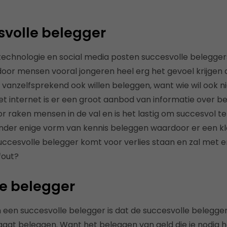
svolle belegger
technologie en social media posten succesvolle belegger
oor mensen vooral jongeren heel erg het gevoel krijgen al
vanzelfsprekend ook willen beleggen, want wie wil ook nie
t internet is er een groot aanbod van informatie over b
oor raken mensen in de val en is het lastig om succesvol 
nder enige vorm van kennis beleggen waardoor er een k
succesvolle belegger komt voor verlies staan en zal met 
fout?
e belegger
 een succesvolle belegger is dat de succesvolle belegge
aat beleggen. Want het beleggen van geld die je nodig h