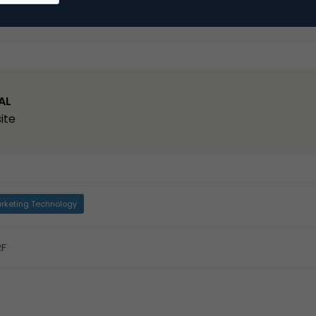
Kopieer link
AL
ite
rketing Technology
RF