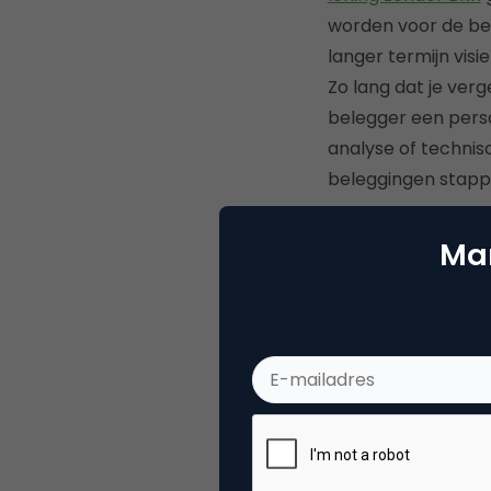
worden voor de bel
langer termijn visi
Zo lang dat je verg
belegger een pers
analyse of technisc
beleggingen stappe
Kortom, de succesv
Mar
Geld lenen zonder
jaren kan missen. D
te hebben in de an
zal je beleggingen 
Dit artikel verschij