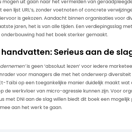
 mogen uit gaan naar het vermelden van geraadpleegde l
een lijst URL’s, zonder voetnoten of concrete verwijzingen
ervoor is gekozen. Aandacht binnen organisaties voor dive
 laatste jaren, het is van alle tijden. Een verdiepingsslag 
 onderbouwing had het boek sterker gemaakt.
 handvatten: Serieus aan de sla
ondernemen’
is geen ‘absoluut lezen’ voor iedere markete
nrader voor managers die met het onderwerp diversiteit 
 Et-Taïbi op een toegankelijke manier duidelijk maakt wat
p de werkvloer van micro-agressie kunnen zijn. Voor organ
eus met DNI aan de slag willen biedt dit boek een mogelijk
mee aan het werk te gaan.