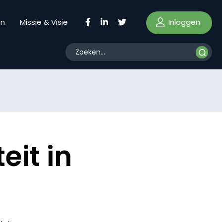
Inloggen
en
Missie & Visie
eit in