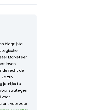
en blogt (via
rategische
ister Marketeer
het leven
ende recht de
Ze zijn
jaarlijks te
 Voor strategen
l voor
arant voor zeer