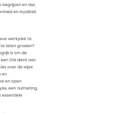
 begrijpen en dus
heid en loyaliteit.
ieve werkplek te
te laten groeien?
grijk is om de
 een DNI dient aan
ties over de wijze
n en
jke en open
se, een nulmeting,
essentiële