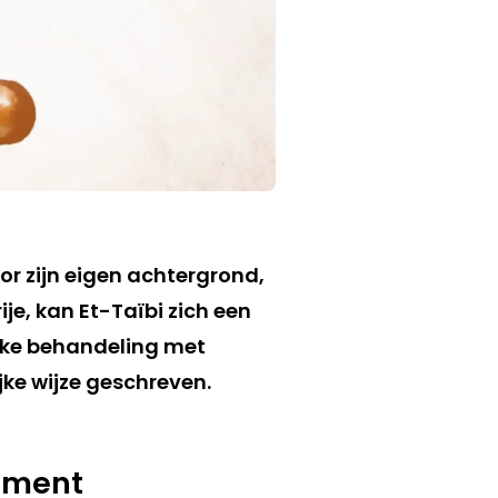
oor zijn eigen achtergrond,
ije, kan Et-Taïbi zich een
jke behandeling met
jke wijze geschreven.
dement