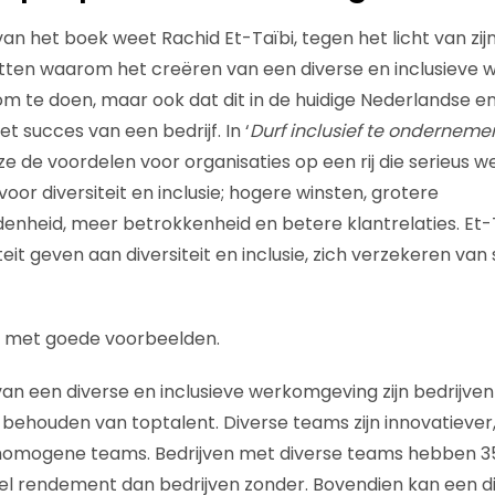
van het boek weet Rachid Et-Taïbi, tegen het licht van zij
etten waarom het creëren van een diverse en inclusieve
is om te doen, maar ook dat dit in de huidige Nederlandse
et succes van een bedrijf. In ‘
Durf inclusief te ondernemen
ze de voordelen voor organisaties op een rij die serieus
or diversiteit en inclusie; hogere winsten, grotere
heid, meer betrokkenheid en betere klantrelaties. Et-Ta
iteit geven aan diversiteit en inclusie, zich verzekeren va
t met goede voorbeelden.
an een diverse en inclusieve werkomgeving zijn bedrijven 
behouden van toptalent. Diverse teams zijn innovatiever,
homogene teams. Bedrijven met diverse teams hebben 
el rendement dan bedrijven zonder. Bovendien kan een div