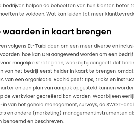
bedrijven helpen de behoeften van hun klanten beter te
oeften te voldoen. Wat kan leiden tot meer klanttevreden
 waarden in kaart brengen
en volgens Et-Taïbi doen om een meer diverse en inclus
n woorden; hoe kan DNI aangewend worden om een bedrijf 
rvoor mogelijke strategieën, waarbij hij aangeeft dat belan
van het bedrijf eerst helder in kaart te brengen, omdat
NA van een organisatie. Rachid geeft tips, tricks en instruc
arter en een plan van aanpak opgesteld kunnen worde
op de werkvloer gecreëerd kan worden. Waarbij een eerli
-in van het gehele management, surveys, de SWOT-analy
s en andere (marketing) managementinstrumenten als 
n benoemd en beschreven.