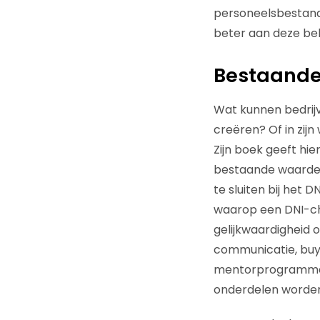
personeelsbestand 
beter aan deze beh
Bestaande
Wat kunnen bedrijv
creëren? Of in zij
Zijn boek geeft hie
bestaande waarden 
te sluiten bij het D
waarop een DNI-ch
gelijkwaardigheid 
communicatie, buy
mentorprogramma’
onderdelen worde