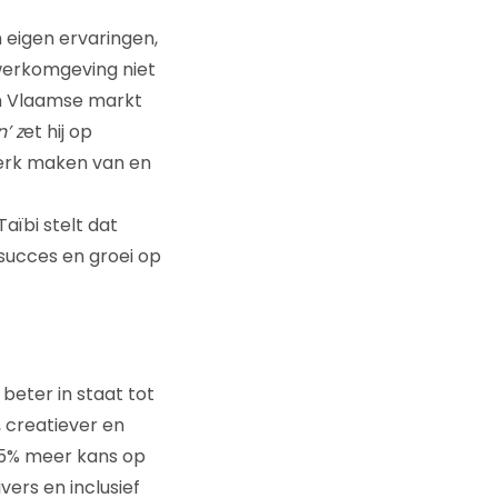
n eigen ervaringen,
 werkomgeving niet
 en Vlaamse markt
’ z
et hij op
 werk maken van en
ïbi stelt dat
n succes en groei op
beter in staat tot
 creatiever en
35% meer kans op
ers en inclusief