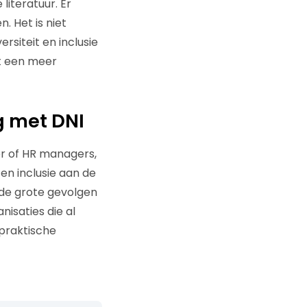
iteratuur. Er
. Het is niet
rsiteit en inclusie
met een meer
g met DNI
er of HR managers,
en inclusie aan de
 de grote gevolgen
isaties die al
 praktische