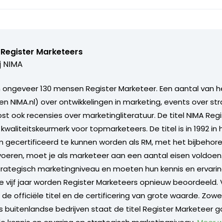
 Register Marketeers
j
NIMA
jn ongeveer 130 mensen Register Marketeer. Een aantal van h
en NIMA.nl) over ontwikkelingen in marketing, events over st
st ook recensies over marketingliteratuur. De titel NIMA Reg
kwaliteitskeurmerk voor topmarketeers. De titel is in 1992 in 
gecertificeerd te kunnen worden als RM, met het bijbehor
voeren, moet je als marketeer aan een aantal eisen voldoen. 
ategisch marketingniveau en moeten hun kennis en ervaring 
lke vijf jaar worden Register Marketeers opnieuw beoordeeld.
n de officiële titel en de certificering van grote waarde. Zowe
s buitenlandse bedrijven staat de titel Register Marketeer g