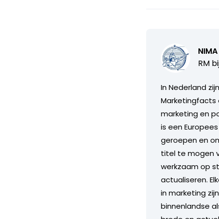
NIMA
RM bi
In Nederland zi
Marketingfacts 
marketing en po
is een Europees 
geroepen en om 
titel te mogen 
werkzaam op str
actualiseren. E
in marketing zij
binnenlandse al