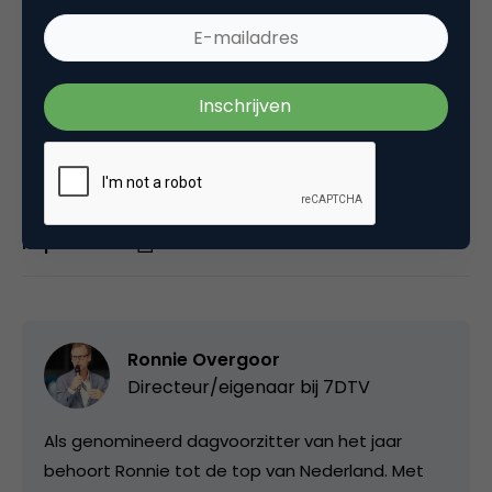
Deel dit artikel
Kopieer link
Ronnie Overgoor
Directeur/eigenaar bij
7DTV
Als genomineerd dagvoorzitter van het jaar
behoort Ronnie tot de top van Nederland. Met