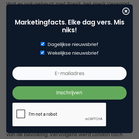
Wat er ook gebeurt met Brexit, het merk Verenigd
Koninkrijk is
beschadigd
. Maar populariteit komt en
gaat. Reputaties raken beschadigd en worden ook
Marketingfacts. Elke dag vers. Mis
niks!
weer op opgebouwd. Dat weten wij in ons vak als
geen ander.
Dagelijkse nieuwsbrief
Wekelijkse nieuwsbrief
“Reputaties raken beschadigd
en worden ook weer op
opgebouwd”
De geschiedenis leert dat het ook met het Verenigd
Koninkrijk wel weer goed zal komen. Tussen 1939 en
de vroege jaren negentig verloor Londen een kwart
van de bevolking. Vervolgens werd London toch