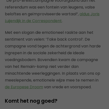
“De pro-Brexitcampagne voorafgaand aan het
referendum was een fontein van leugens, valse
beloftes en geïmproviseerde wartaal”,
aldus Joris
Luijendijk in de Correspondent
.
Met een slogan die emotioneel raakte aan het
sentiment van velen: ‘Take back control’. De
campagne vond tegen de achtergrond van harde
ingrepen in de sociale zekerheid de ideale
voedingsbodem. Bovendien kwam de campagne
van het Remain-kamp niet verder dan
minachtende weerleggingen. In plaats van ons op
meeslepende, emotionele wijze mee te nemen in
de Europese Droom
van vrede en voorspoed.
Komt het nog goed?