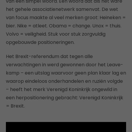
van één simpel woord. Eén woord dat als het ware
het gehele associatienetwerk samenvat. De wet
van focus maakte al veel merken groot: Heineken =
bier. Nike = atleet. Obama = change. Unox = thuis.
Volvo = veiligheid. Stuk voor stuk zorgvuldig
opgebouwde positioneringen.
Het Brexit-referendum dat tegen alle
verwachtingen in werd gewonnen door het Leave-
kamp – een uitslag waarvoor geen plan klaar lag en
waarop eindeloos onderhandelen en ruziën volgde
– heeft het merk Verenigd Koninkrijk ongewild in
een herpositionering gebracht: Verenigd Koninkrijk
= Brexit.