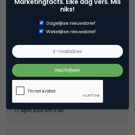
Marketingfacts. Elke dag vers. Mis
niks!
Dagelijkse nieuwsbrief
5 Reacties
Wekelijkse nieuwsbrief
Annelies Verhelst
Fijn stuk Ingrid! Alleen, het maken van met
name visueel materiaal kost best wat geld als
je dit niet zelf kunt. Hoe pak je dat dan aan?
17 april 2014 om 11:48