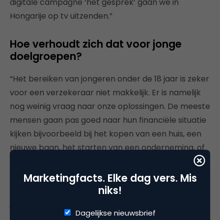
digitale campagne ‘het gesprek’ gaan we in
Hongarije op tv uitzenden.”
Hoe verhoudt zich dat voor jonge
doelgroepen?
“Het bereiken van jongeren onder de 18 jaar is zeker
voor een verzekeraar niet makkelijk. Er is namelijk
nog weinig vraag naar onze oplossingen. De meeste
mensen gaan pas goed naar hun financiële situatie
kijken bijvoorbeeld bij het kopen van een huis, een
nieuwe baan, het starten van een onderneming, of
wanneer er een kindje op komst is. Natuurlijk
experimenteren we met campagnes die gericht zijn
Marketingfacts. Elke dag vers. Mis
op deze jonge doelgroep. Daarom hebben we vorig
niks!
jaar een de campagne
‘Goalgetters’
gelanceerd,
Dagelijkse nieuwsbrief
een competitie waarin we jongeren hebben