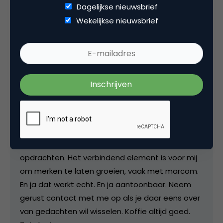
Dagelijkse nieuwsbrief
Wekelijkse nieuwsbrief
Ed Borsboom
Business Lead Branding bij
Blauw
Research
Merken, data en campagnes.. voor alles wat in
die driehoek valt, kun je me 's nachts wakker
maken. Ik heb director-rollen vervuld in data,
media, brand en marketing. Daarnaast heb ik
ervaring als freelancer met interim- en advies-
opdrachten. Het verbindend element is voor mij
om merken te laten groeien, vaak met marcom.
En ja dat werkt echt. En ja aantoonbaar. Neem
gerust contact met me op als je daar eens over
van gedachten wil wisselen. Koffie altijd goed.