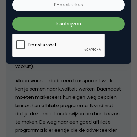
transparantie de sleutel tot succes is, aan
beide kanten. De laatste alinea slaat de
spijker op zijn kop… Netwerken zitten teveel op
kwantiteit (en trekken adverteerders daarin
mee) waardoor kwaliteit achteruit gaat. (Mijn
mening is zelfs dat de afgelopen jaren zelfs
de kwaliteit van de hele affiliate markt in
Nederland flink achteruit is gegaan i.p.v.
vooruit).
Alleen wanneer iedereen transparant werkt
kan je samen naar kwaliteit werken. Daarnaast
moeten marketeers hun eigen weg bepalen
binnen hun affiliate programma. Ik vind niet
dat je deze moet onderwijzen om hun keuzes
te maken. De weg naar een goed affiliate
programma is er eentje die de adverteerder