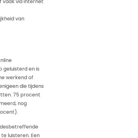
 vaak via internet
jkheid van
nline
 geluisterd en is
ime werkend of
enigeen die tijdens
etten. 75 procent
umeerd, nog
rocent).
t desbetreffende
 te luisteren. Een