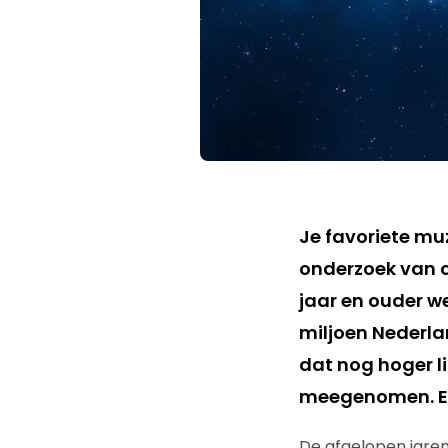
Je favoriete muz
onderzoek van 
jaar en ouder we
miljoen Nederlan
dat nog hoger li
meegenomen. Ee
De afgelopen jaren 