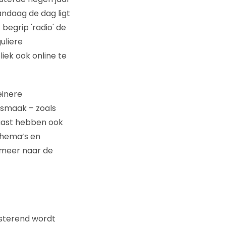
andaag de dag ligt
begrip 'radio' de
uliere
iek ook online te
einere
ksmaak – zoals
naast hebben ook
thema’s en
en meer naar de
uisterend wordt