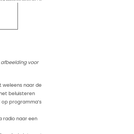
 afbeelding voor
t weleens naar de
 het beluisteren
id op programma’s
a radio naar een