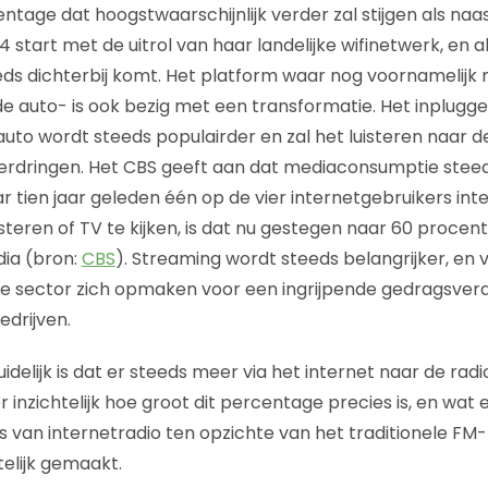
ntage dat hoogstwaarschijnlijk verder zal stijgen als naa
4 start met de uitrol van haar landelijke wifinetwerk, en al
eeds dichterbij komt. Het platform waar nog voornamelijk
de auto- is ook bezig met een transformatie. Het inplugge
uto wordt steeds populairder en zal het luisteren naar de
erdringen. Het CBS geeft aan dat mediaconsumptie steed
ar tien jaar geleden één op de vier internetgebruikers in
isteren of TV te kijken, is dat nu gestegen naar 60 procen
dia (bron:
CBS
). Streaming wordt steeds belangrijker, en
e sector zich opmaken voor een ingrijpende gedragsver
drijven.
delijk is dat er steeds meer via het internet naar de radi
 inzichtelijk hoe groot dit percentage precies is, en wat 
is van internetradio ten opzichte van het traditionele FM
htelijk gemaakt.