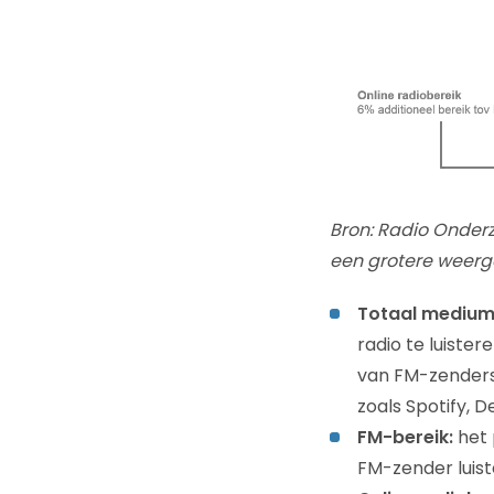
Bron: Radio Onder
een grotere weer
Totaal medium
radio te luister
van FM-zenders 
zoals Spotify, D
FM-bereik:
het 
FM-zender luist