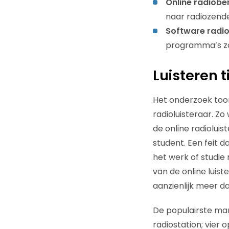
Online radiobe
naar radiozende
Software radio
programma’s zoa
Luisteren t
Het onderzoek toon
radioluisteraar. Zo
de online radiolui
student. Een feit d
het werk of studie 
van de online luis
aanzienlijk meer d
De populairste mani
radiostation; vier 