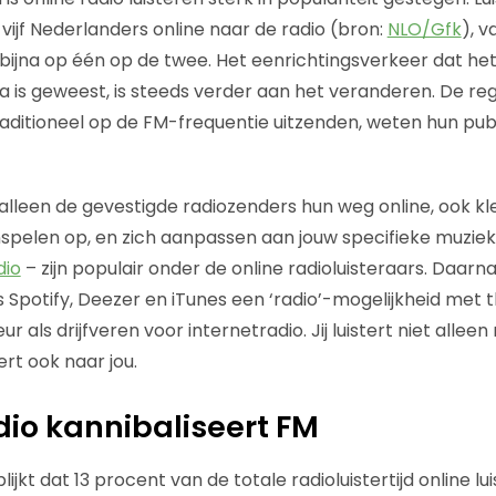
vijf Nederlanders online naar de radio (bron:
NLO/Gfk
), v
bijna op één op de twee. Het eenrichtingsverkeer dat het 
 is geweest, is steeds verder aan het veranderen. De reg
raditioneel op de FM-frequentie uitzenden, weten hun publ
 alleen de gevestigde radiozenders hun weg online, ook kl
inspelen op, en zich aanpassen aan jouw specifieke muzie
io
– zijn populair onder de online radioluisteraars. Daar
Spotify, Deezer en iTunes een ‘radio’-mogelijkheid met 
ur als drijfveren voor internetradio. Jij luistert niet alle
tert ook naar jou.
dio kannibaliseert FM
lijkt dat 13 procent van de totale radioluistertijd online l