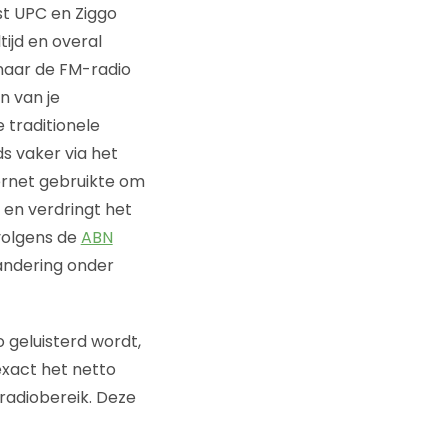
st UPC en Ziggo
tijd en overal
 naar de FM-radio
n van je
 traditionele
s vaker via het
ternet gebruikte om
t en verdringt het
 volgens de
ABN
andering onder
o geluisterd wordt,
exact het netto
-radiobereik. Deze