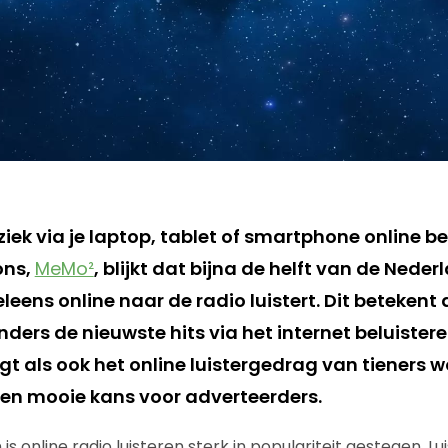
iek via je laptop, tablet of smartphone online bel
ons,
MeMo²
, blijkt dat bijna de helft van de Neder
leens online naar de radio luistert. Dit betekent 
ders de nieuwste hits via het internet beluister
gt als ook het online luistergedrag van tieners w
n mooie kans voor adverteerders.
is online radio luisteren sterk in populariteit gestegen. L