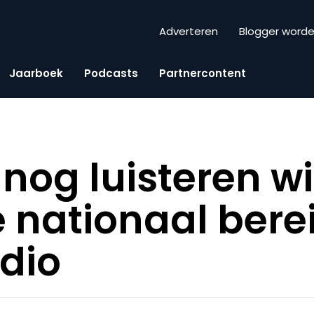
Adverteren
Blogger word
Jaarboek
Podcasts
Partnercontent
nog luisteren wi
nationaal bere
adio