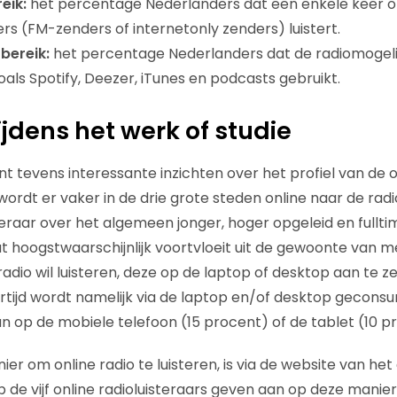
reik:
het percentage Nederlanders dat een enkele keer of
rs (FM-zenders of internetonly zenders) luistert.
bereik:
het percentage Nederlanders dat de radiomogeli
ls Spotify, Deezer, iTunes en podcasts gebruikt.
ijdens het werk of studie
t tevens interessante inzichten over het profiel van de o
 wordt er vaker in de drie grote steden online naar de radio
steraar over het algemeen jonger, hoger opgeleid en fullt
at hoogstwaarschijnlijk voortvloeit uit de gewoonte van m
radio wil luisteren, deze op de laptop of desktop aan te z
tertijd wordt namelijk via de laptop en/of desktop gecons
an op de mobiele telefoon (15 procent) of de tablet (10 p
er om online radio te luisteren, is via de website van he
op de vijf online radioluisteraars geven aan op deze manier