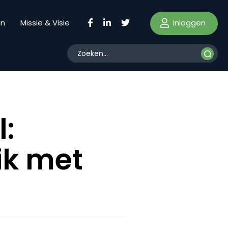
Inloggen
en
Missie & Visie
l:
ik met