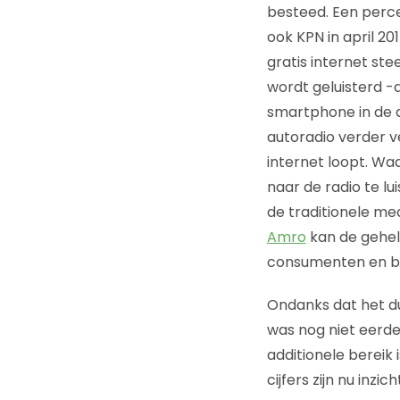
besteed. Een perce
ook KPN in april 201
gratis internet st
wordt geluisterd -
smartphone in de a
autoradio verder v
internet loopt. Wa
naar de radio te lu
de traditionele me
Amro
kan de gehel
consumenten en be
Ondanks dat het dui
was nog niet eerder
additionele bereik 
cijfers zijn nu inzic