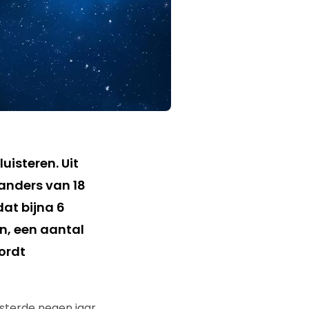
uisteren. Uit
landers van 18
dat bijna 6
en, een aantal
ordt
uisterde negen jaar