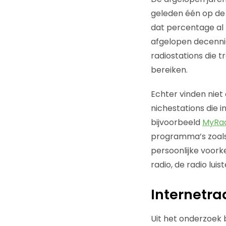
geleden één op de 
dat percentage al 
afgelopen decennia
radiostations die t
bereiken.
Echter vinden niet
nichestations die 
bijvoorbeeld
MyRad
programma’s zoals 
persoonlijke voorke
radio, de radio luis
Internetra
Uit het onderzoek b