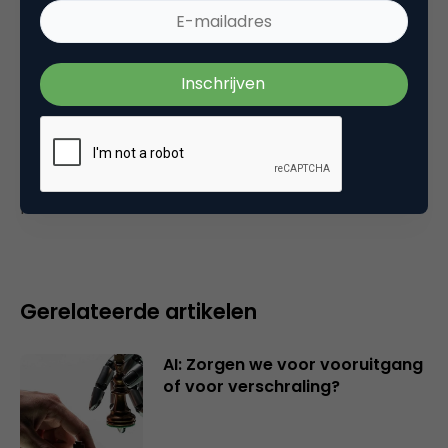
11 februari 2003 om 21:02
Plaats reactie
Je moet
ingelogd zijn op
om een reactie te
plaatsen.
Gerelateerde artikelen
AI: Zorgen we voor vooruitgang
of voor verschraling?