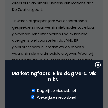
directeur van Small Business Publications dat
De Zaak uitgeeft.
‘Er waren afgelopen jaar wel oriënterende
gesprekken, maar we zijn niet nader tot elkaar
gekomen’, licht Steenkamp toe. ‘Ik kan me
overigens wel voorstellen dat VNU BP
geïnteresseerd is, omdat we de moeite
waard zijn als multimediale uitgever. Waar wij
mee bezig zijn, is die uitgever tot nu toe niet
gelukt. Met De Zaak (specifiek voor het MKB)
Marketingfacts. Elke dag vers. Mis
en Management Team (voor de grotere
niks!
bedrijven) zouden ze een compleet portfolio
hebben. Het bericht over de interesse van
Dagelijkse nieuwsbrief
VNU BP verscheen via het ANP het afgelopen
Wekelijkse nieuwsbrief
weekend in diverse dagbladen. Ten onrechte
blijkt nu.