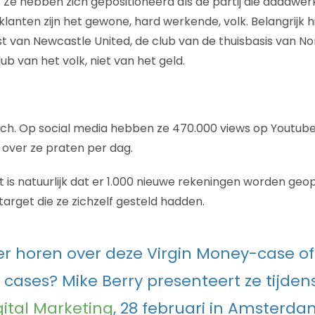
 Ze hebben zich gepositioneerd als de partij die daadwerk
lanten zijn het gewone, hard werkende, volk. Belangrijk hi
 van Newcastle United, de club van de thuisbasis van No
ub van het volk, niet van het geld.
ich. Op social media hebben ze 470.000 views op Youtube
over ze praten per dag.
t is natuurlijk dat er 1.000 nieuwe rekeningen worden ge
arget die ze zichzelf gesteld hadden.
er horen over deze Virgin Money-case o
 cases? Mike Berry presenteert ze tijden
gital Marketing
, 28 februari in Amsterda