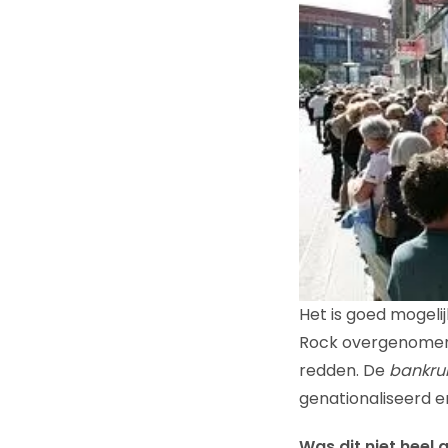
Het is goed mogeli
Rock overgenomen t
redden. De
bankru
genationaliseerd e
Was dit niet heel 