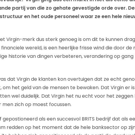
de partij van die zo gehate gevestigde orde over. D
astructuur en het oude personeel waar ze een hele nie
 het Virgin-merk dus sterk genoeg is om dit te kunnen drage
 financiele wereld, is een heerlijke frisse wind die door de
ge historie van dingen verbeteren, verandering op gang
was dat Virgin de klanten kon overtuigen dat ze echt gen
rk, om het geld van de mensen te bewaken. Dat Virgin er is
ten wel duidelijk. Dat Virgin het nu echt voor het zeggen
r men zich op moest focussen.
lf gepostioneerd als een succesvol BRITS bedrijf dat als ee
m redden op het moment dat de hele banksector op zij