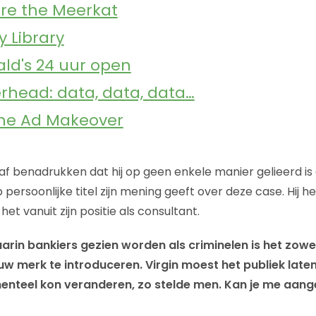
e the Meerkat
y Library
ld's 24 uur open
head: data, data, data…
The Ad Makeover
af benadrukken dat hij op geen enkele manier gelieerd is 
persoonlijke titel zijn mening geeft over deze case. Hij he
het vanuit zijn positie als consultant.
waarin bankiers gezien worden als criminelen is het zowel
uw merk te introduceren. Virgin moest het publiek laten
nteel kon veranderen, zo stelde men. Kan je me aang