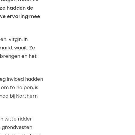
eze hadden de
uwe ervaring mee
n. Virgin, in
 markt waait. Ze
 brengen en het
oeg invloed hadden
 om te helpen, is
 had bij Northern
n witte ridder
n grondvesten