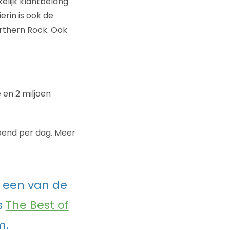
elijk klantbelang
erin is ook de
rthern Rock. Ook
 en 2 miljoen
opend per dag. Meer
f een van de
s
The Best of
m.