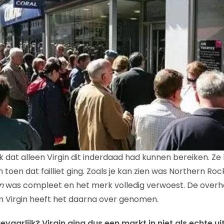
jk dat alleen Virgin dit inderdaad had kunnen bereiken. 
oen dat failliet ging. Zoals je kan zien was Northern Roc
n
was compleet en het merk volledig verwoest. De overhe
n Virgin heeft het daarna over genomen.
gevaarlijk? Virgin ging dus een markt in niet als echte 