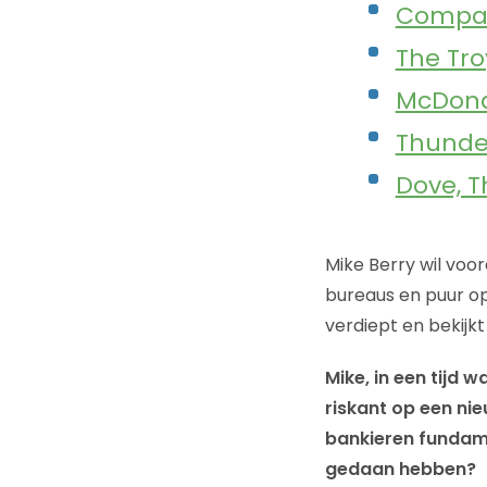
Compar
The Tro
McDona
Thunder
Dove, 
Mike Berry wil voor
bureaus en puur op 
verdiept en bekijkt 
Mike, in een tijd 
riskant op een nie
bankieren fundame
gedaan hebben?