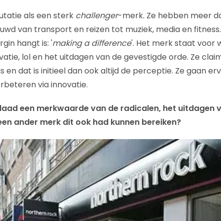
utatie als een sterk
challenger
-merk. Ze hebben meer d
wd van transport en reizen tot muziek, media en fitnes
gin hangt is: '
making a difference
'. Het merk staat voor 
novatie, lol en het uitdagen van de gevestigde orde. Ze cla
is en dat is initieel dan ook altijd de perceptie. Ze gaan e
rbeteren via innovatie.
rdaad een merkwaarde van de radicalen, het uitdagen 
 een ander merk dit ook had kunnen bereiken?