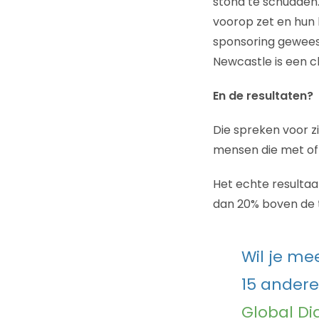
stond te schudden.
voorop zet en hun k
sponsoring geweest
Newcastle is een cl
En de resultaten?
Die spreken voor z
mensen die met of 
Het echte resultaa
dan 20% boven de t
Wil je me
15 andere
Global Di