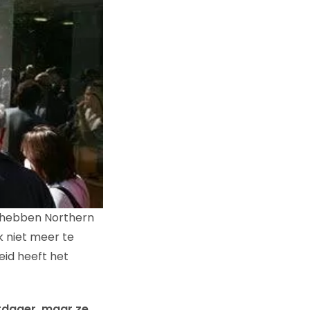
Ze hebben Northern
k niet meer te
id heeft het
uitdager, maar ze