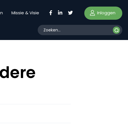
Inloggen
en
Missie & Visie
ndere