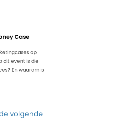
Money Case
ketingcases op
dit event is die
cces? En waarom is
k de volgende