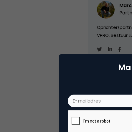
Marc
Partn
Oprichter/partn
VPRO, Bestuur Lu
Mar
Categorie
Me
Tags
soc