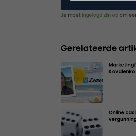
Plaats reactie
Je moet
ingelogd zijn op
om een
Gerelateerde arti
Marketingf
Kovalenko
Online casi
vergunning