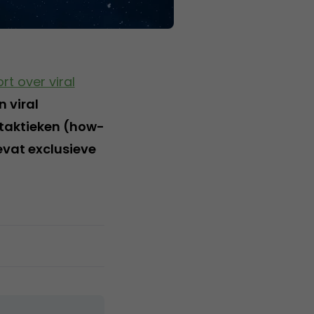
rt over viral
 viral
g taktieken (how-
evat exclusieve