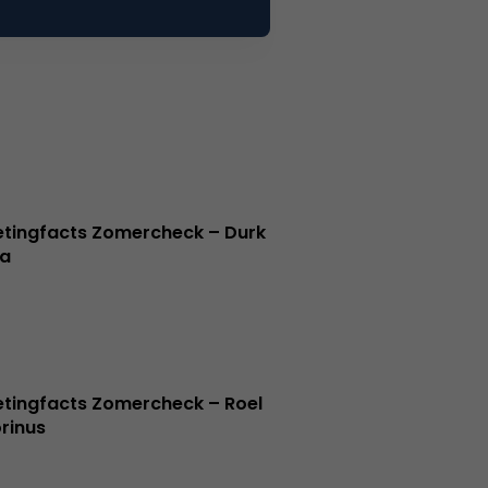
tingfacts Zomercheck – Durk
a
tingfacts Zomercheck – Roel
rinus