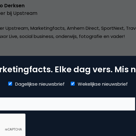
o Derksen
er bij
Upstream
er Upstream, Marketingfacts, Arnhem Direct, SportNext, Trav
xor Live, social business, onderwijs, fotografie en vader!
ketingfacts. Elke dag vers. Mis n
Dagelijkse nieuwsbrief
Wekelijkse nieuwsbrief
dia
ial media marketing
,
viral marketing