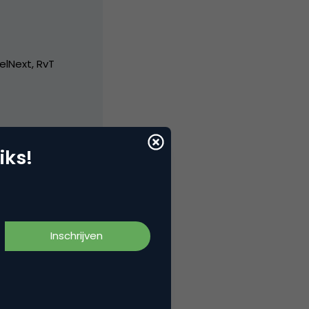
elNext, RvT
iks!