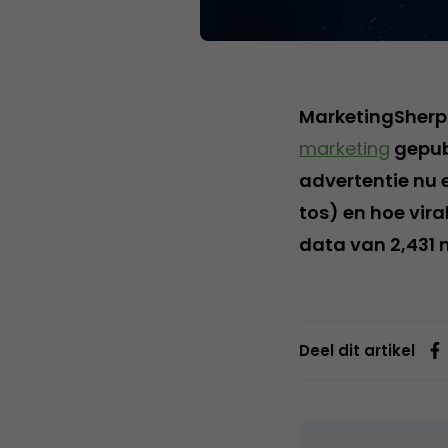
MarketingSherpa
marketing
gepubl
advertentie nu e
tos) en hoe vir
data van 2,431 
Deel dit artikel