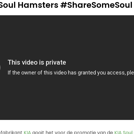
a Soul Hamsters #ShareSomeSoul 
fabrikant
KIA
gooit het voor de promotie van de
KIA Soul