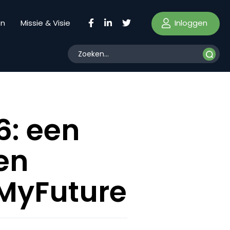
Inloggen
en
Missie & Visie
6: een
en
MyFuture