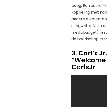
boeg. Een out-of-
koppeling met hams
andere elementen i
songwriter Nathanie
mediabudget) resul
de boodschap: “
Mo
3. Carl’s J
“Welcome t
CarlsJr