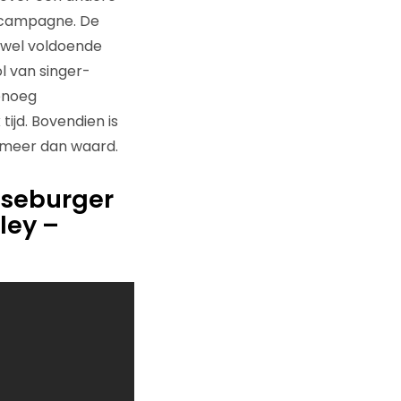
x campagne. De
n wel voldoende
l van singer-
genoeg
ijd. Bovendien is
s meer dan waard.
eeseburger
ley –