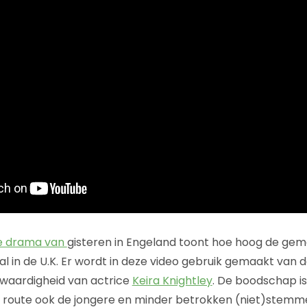
ke drama van
gisteren in Engeland toont hoe hoog de ge
l in de U.K. Er wordt in deze video gebruik gemaakt van 
ofwaardigheid van actrice
Keira Knightley
. De boodschap is 
e route ook de jongere en minder betrokken (niet)stemme