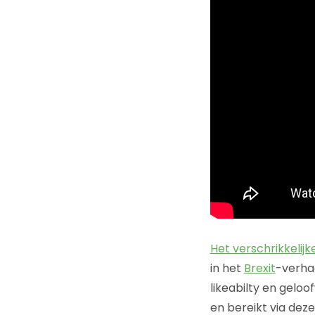
Het verschrikkelij
in het
Brexit
-verhaa
likeabilty en gelo
en bereikt via dez