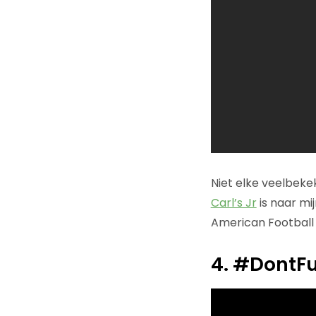
Niet elke veelbeke
Carl’s Jr
is naar mi
American Football 
4. #DontFu