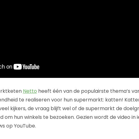
arktketen
Netto
heeft één van de populairste thema’s van
heid te realiseren voor hun supermarkt: katten! Kattenfi
eel kijkers, de vraag blijft wel of de supermarkt de doel
gd om hun winkels te bezoeken. Gezien wordt de video in 
ews op YouTube.