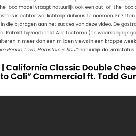
the-box model vraagt natuurlijk ook een out-of-the-bo
ters is echter wel lichtelijk dubieus te noemen. Er zitte
n die bijdragen aan het succes van deze video. De gastro
l Rateliff bijvoorbeeld. Alle factoren (en waarschijnlijk 
teren in meer dan een miljoen views in een krappe week t
re Peace, Love, Hamsters & Soul”
natuurlijk de viralstatu
r. | California Classic Double Ch
o Cali” Commercial ft. Todd Gur