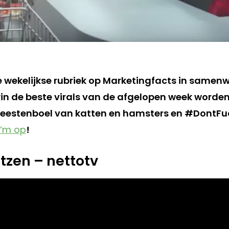
de wekelijkse rubriek op Marketingfacts in samen
in de beste virals van de afgelopen week worden
beestenboel van katten en hamsters en #DontFu
 ‘m op
!
atzen – nettotv