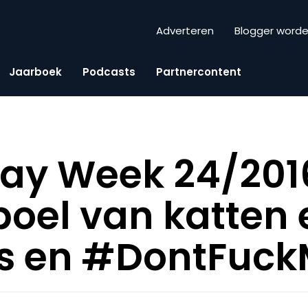
Adverteren
Blogger word
Jaarboek
Podcasts
Partnercontent
iday Week 24/201
oel van katten 
s en #DontFuck