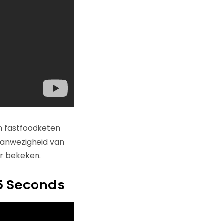
an fastfoodketen
aanwezigheid van
er bekeken.
5 Seconds