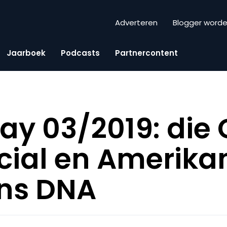
Adverteren
Blogger word
Jaarboek
Podcasts
Partnercontent
day 03/2019: die 
ial en Amerika
ns DNA