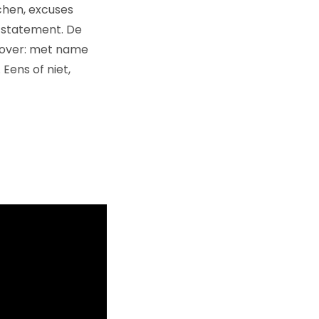
chen, excuses
k statement. De
 over: met name
 Eens of niet,