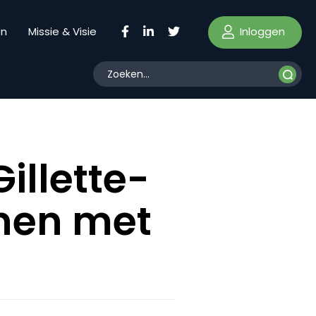
Inloggen
en
Missie & Visie
Gillette-
nen met