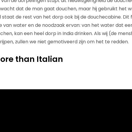
van de dorpelingen stapt uit nieuwsgierigheid de douche
erwacht dat de man gaat douchen, maar hij gebruikt het w
l staat de rest van het dorp ook bij de douchecabine. Dit
e van water en de noodzaak ervan: van het water dat ee
chen, kan een heel dorp in India drinken. Als wij (de men
ijpen, zullen we niet gemotiveerd zijn om het te redden.
ore than Italian