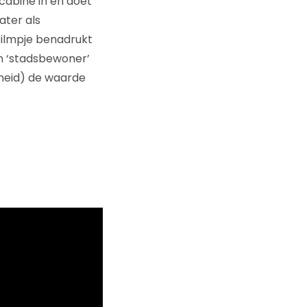
cabine in en doet
ater als
 filmpje benadrukt
n ‘stadsbewoner’
sheid) de waarde